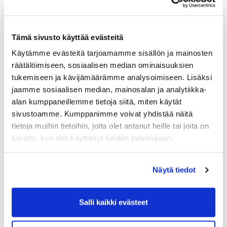
JGS:n naisille
Hei JGS:n naisgolfari!
Tämä sivusto käyttää evästeitä
Kevättä kohti mennään vauhdilla! Ensi kesän
Käytämme evästeitä tarjoamamme sisällön ja mainosten
askelmerkkien suunnittelua varten kuulisin
räätälöimiseen, sosiaalisen median ominaisuuksien
mielelläni Sinun mielipiteitäsi, ehdotuksiasi,
tukemiseen ja kävijämäärämme analysoimiseen. Lisäksi
ideoitasi ja toiveitasi. Tätä koskien, olisi hienoa,
jaamme sosiaalisen median, mainosalan ja analytiikka-
jos vastaisit pieneen kyselyyn, niin saisin
työkaluja suunnitteluun.
alan kumppaneillemme tietoja siitä, miten käytät
sivustoamme. Kumppanimme voivat yhdistää näitä
Vastaukset ovat nimettömiä, eivätkä
tietoja muihin tietoihin, joita olet antanut heille tai joita on
henkilötietosi näy vastausten yhteydessä.
kerätty, kun olet käyttänyt heidän palvelujaan.
Vastaamaan pääset oheisesta linkistä.
Ystävällisin terveisin, Sirpa
Näytä tiedot
Salli kaikki evästeet