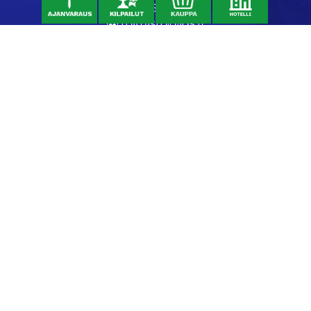
06 46040682
toimisto@jgs.fi
Ravintola
Daniel's Bistro
Nykäläntie 177
62600 Lappajärvi
040 6580889
daniel@danielsgrillbar.fi
Majoitus
Kraatteri Resort
Nykäläntie 177
62600 Lappajärvi
06 46040681