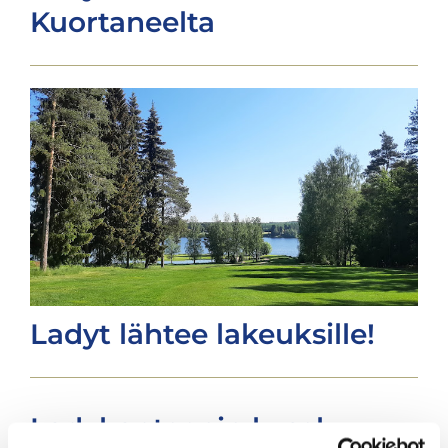
Kuortaneelta
Ladyt lähtee lakeuksille!
Ladykapteenin kysely