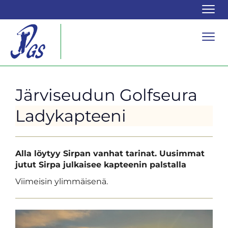
Navi
Navi
Järviseudun Golfseura
Ladykapteeni
Alla löytyy Sirpan vanhat tarinat. Uusimmat
jutut Sirpa julkaisee kapteenin palstalla
Viimeisin ylimmäisenä.