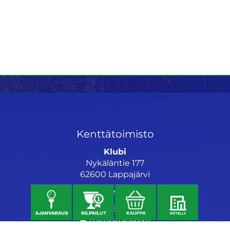
Kenttätoimisto
Klubi
Nykäläntie 177
62600 Lappajärvi
Caddiemaster
06 46040682
toimisto@jgs.fi