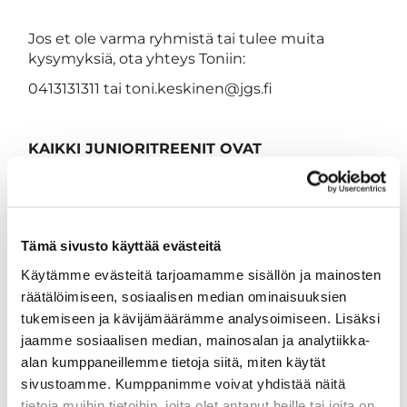
Jos et ole varma ryhmistä tai tulee muita
kysymyksiä, ota yhteys Toniin:
0413131311 tai toni.keskinen@jgs.fi
KAIKKI JUNIORITREENIT OVAT
MAKSUTTOMIA
Aika
Nimi
Paikka
Tämä sivusto käyttää evästeitä
Käytämme evästeitä tarjoamamme sisällön ja mainosten
räätälöimiseen, sosiaalisen median ominaisuuksien
tukemiseen ja kävijämäärämme analysoimiseen. Lisäksi
jaamme sosiaalisen median, mainosalan ja analytiikka-
alan kumppaneillemme tietoja siitä, miten käytät
sivustoamme. Kumppanimme voivat yhdistää näitä
tietoja muihin tietoihin, joita olet antanut heille tai joita on