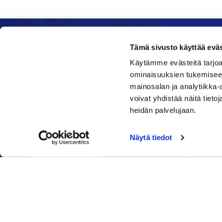
Tämä sivusto käyttää eväs
Käytämme evästeitä tarjoa
Kenttätoimisto
Ravinto
ominaisuuksien tukemisee
mainosalan ja analytiikka
Klubi
Daniel's 
voivat yhdistää näitä tietoja
Nykäläntie 177
Nykälänti
heidän palvelujaan.
62600 Lappajärvi
62600 La
Caddiemaster
040 6
Näytä tiedot
06 46040682
daniel@
toimisto@jgs.fi