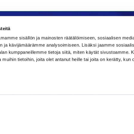
teitä
mamme sisällön ja mainosten räätälöimiseen, sosiaalisen medi
la
Majoitus
n ja kävijämäärämme analysoimiseen. Lisäksi jaamme sosiaali
-alan kumppaneillemme tietoja siitä, miten käytät sivustoamme
Bistro
Kraatteri Resort
 muihin tietoihin, joita olet antanut heille tai joita on kerätty, kun 
e 177
Nykäläntie 177
ppajärvi
62600 Lappajärvi
06 46040681
580889
kraatteri@jgs.fi
danielsgrillbar.fi