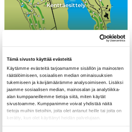
Kenttäesittely
Tämä sivusto käyttää evästeitä
Käytämme evästeitä tarjoamamme sisällön ja mainosten
räätälöimiseen, sosiaalisen median ominaisuuksien
Ellun Palsta
tukemiseen ja kävijämäärämme analysoimiseen. Lisäksi
jaamme sosiaalisen median, mainosalan ja analytiikka-
alan kumppaneillemme tietoja siitä, miten käytät
sivustoamme. Kumppanimme voivat yhdistää näitä
07.08.2025 13:25
tietoja muihin tietoihin, joita olet antanut heille tai joita on
kerätty, kun olet käyttänyt heidän palvelujaan.