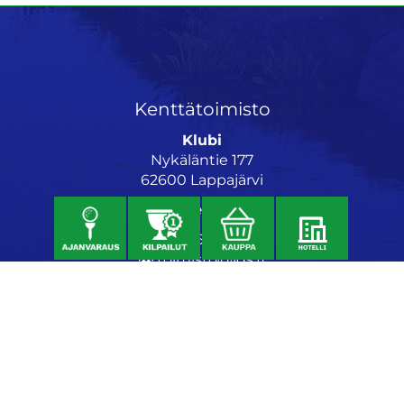
Kenttätoimisto
Klubi
Nykäläntie 177
62600 Lappajärvi
Caddiemaster
06 46040682
toimisto@jgs.fi
Ravintola
Daniel's Bistro
Nykäläntie 177
62600 Lappajärvi