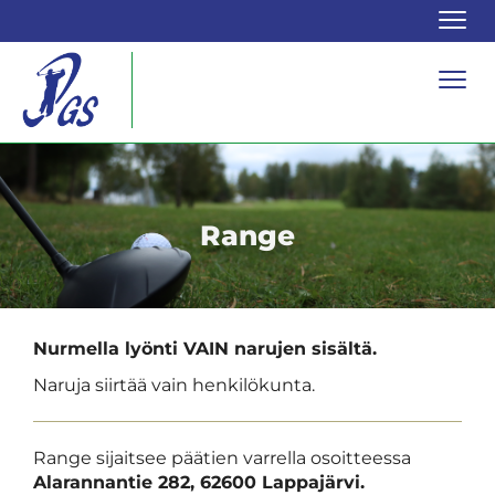
Navi
Navi
Range
Nurmella lyönti VAIN narujen sisältä.
Naruja siirtää vain henkilökunta.
​​​​​​​Range sijaitsee päätien varrella osoitteessa
Alarannantie 282, 62600 Lappajärvi.