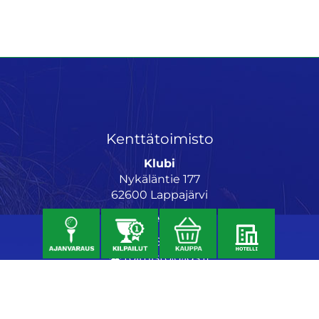
Kenttätoimisto
Klubi
Nykäläntie 177
62600 Lappajärvi
Caddiemaster
06 46040682
toimisto@jgs.fi
Ravintola