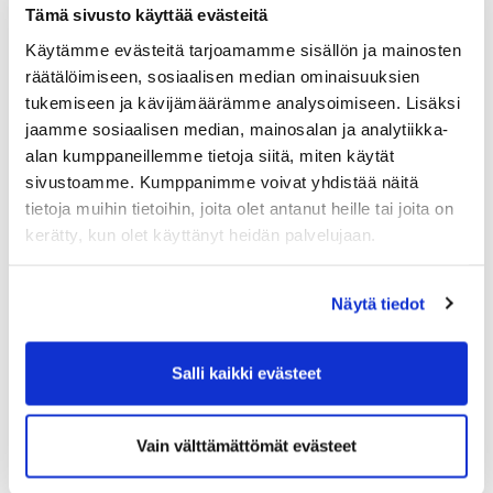
Tämä sivusto käyttää evästeitä
Käytämme evästeitä tarjoamamme sisällön ja mainosten
Rangella on käytössä kuvan mukainen
kortinlukija.
räätälöimiseen, sosiaalisen median ominaisuuksien
tukemiseen ja kävijämäärämme analysoimiseen. Lisäksi
Paina näytössä olevaa "
Pallokori
" kuvaketta.
jaamme sosiaalisen median, mainosalan ja analytiikka-
Aseta maksukortti näytön päälle, kun
alan kumppaneillemme tietoja siitä, miten käytät
maksettava summa on näkyvissä.
sivustoamme. Kumppanimme voivat yhdistää näitä
Muista asettaa kori paikoilleen ennenkuin
tietoja muihin tietoihin, joita olet antanut heille tai joita on
maksat!
kerätty, kun olet käyttänyt heidän palvelujaan.
Poletteja saa caddiemasterin toimistosta sen
Näytä tiedot
aukioloaikana.
Salli kaikki evästeet
Vain välttämättömät evästeet