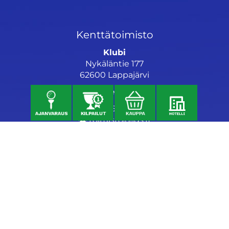
Kenttätoimisto
Klubi
Nykäläntie 177
62600 Lappajärvi
Caddiemaster
06 46040682
toimisto@jgs.fi
Ravintola
Daniel's Bistro
Nykäläntie 177
62600 Lappajärvi
040 6580889
daniel@danielsgrillbar.fi