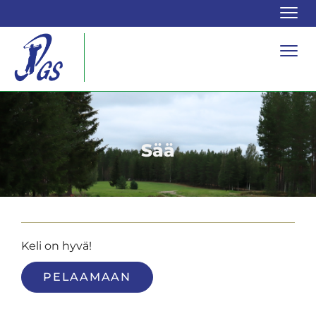
Navi
Navi
Sää
Keli on hyvä!
PELAAMAAN