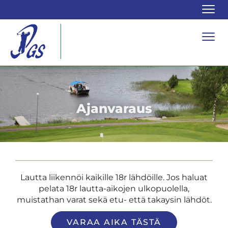
Navi
Navi
Ajanvaraus
Lautta liikennöi kaikille 18r lähdöille. Jos haluat
pelata 18r lautta-aikojen ulkopuolella,
muistathan varat sekä etu- että takaysin lähdöt.
​​​​​​​VARAA AIKA TÄSTÄ