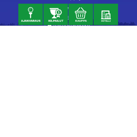
Caddiemaster
06 46040682
toimisto@jgs.fi
Ravintola
Daniel's Bistro
Nykäläntie 177
62600 Lappajärvi
040 6580889
daniel@danielsgrillbar.fi
Majoitus
Kraatteri Resort
Nykäläntie 177
62600 Lappajärvi