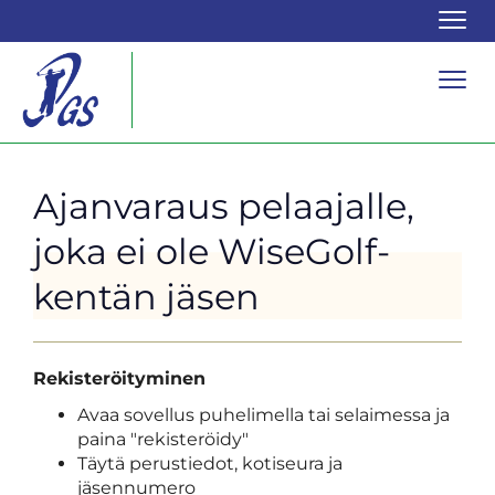
Navi
Navi
Ajanvaraus pelaajalle,
joka ei ole WiseGolf-
kentän jäsen
Rekisteröityminen
Avaa sovellus puhelimella tai selaimessa ja
paina "rekisteröidy"
Täytä perustiedot, kotiseura ja
jäsennumero