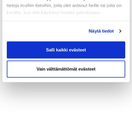
Voit vahvistaa lähtösi klikkaamalla
tietoja muihin tietoihin, joita olet antanut heille tai joita on
omaa varaustasi.
kerätty, kun olet käyttänyt heidän palvelujaan.
Lähdön voi vahvistaa aikaisintaan 2
tuntia ennen lähtöä.
Vieraspelaajien lähtö vahvistetaan aina
Näytä tiedot
caddiemasterin tiskillä
Salli kaikki evästeet
Vain välttämättömät evästeet