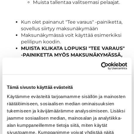
Muista tallentaa valitsemasi pelaajat.
Kun olet painanut "Tee varaus" -painiketta,
sovellus siirtyy maksunäkymään
Maksunäkymässä voit käyttää esimerkiksi
pelilipun koodin.
MUISTA KLIKATA LOPUKSI "TEE VARAUS"
-PAINIKETTA MYÖS MAKSUNÄKYMÄSSÄ,
JOTTA VARAUS TULEE MEILLEKIN
PERILLE. JOS VARAUSTA EI TEHDÄ
LOPPUUN, SE KATOAA 20 MINUUTIN
JÄLKEEN
Tämä sivusto käyttää evästeitä
Käytämme evästeitä tarjoamamme sisällön ja mainosten
Kierrokselle lähdettäessä
räätälöimiseen, sosiaalisen median ominaisuuksien
Jokainen lähtö on vahvistettava, myös
tukemiseen ja kävijämäärämme analysoimiseen. Lisäksi
pelioikeuspelaajien.
jaamme sosiaalisen median, mainosalan ja analytiikka-
Varaamasi ajat näkyvät pelaajatietojesi alla
alan kumppaneillemme tietoja siitä, miten käytät
sovelluksen etusivulla.
sivustoamme. Kumppanimme voivat yhdistää näitä