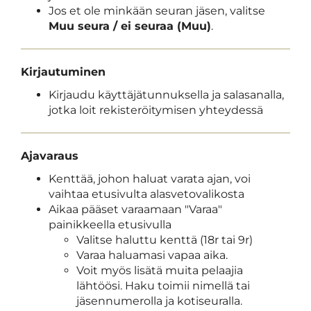
Jos et ole minkään seuran jäsen, valitse
Muu seura / ei seuraa (Muu)
.
Kirjautuminen
Kirjaudu käyttäjätunnuksella ja salasanalla,
jotka loit rekisteröitymisen yhteydessä
Ajavaraus
Kenttää, johon haluat varata ajan, voi
vaihtaa etusivulta alasvetovalikosta
Aikaa pääset varaamaan "Varaa"
painikkeella etusivulla
Valitse haluttu kenttä (18r tai 9r)
Varaa haluamasi vapaa aika.
Voit myös lisätä muita pelaajia
lähtöösi. Haku toimii nimellä tai
jäsennumerolla ja kotiseuralla.