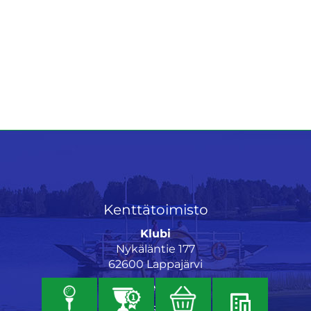
Kenttätoimisto
Klubi
Nykäläntie 177
62600 Lappajärvi
Caddiemaster
06 46040682