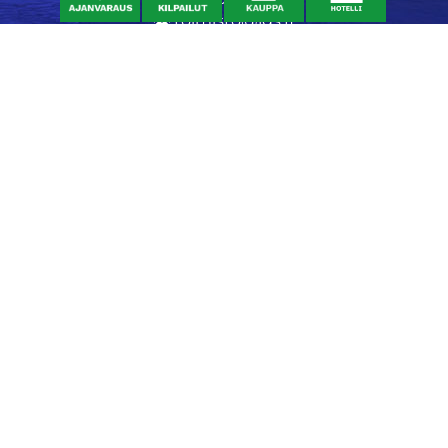
toimisto@jgs.fi
Ravintola
Daniel's Bistro
Nykäläntie 177
62600 Lappajärvi
040 6580889
daniel@danielsgrillbar.fi
Majoitus
Kraatteri Resort
Nykäläntie 177
62600 Lappajärvi
06 46040681
kraatteri@jgs.fi