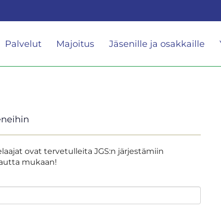
Palvelut
Majoitus
Jäsenille ja osakkaille
neihin
laajat ovat tervetulleita JGS:n järjestämiin
kautta mukaan!