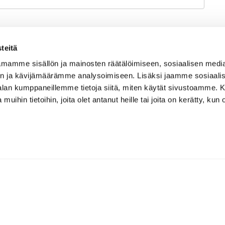
teitä
ten
*
mamme sisällön ja mainosten räätälöimiseen, sosiaalisen medi
n ja kävijämäärämme analysoimiseen. Lisäksi jaamme sosiaali
-alan kumppaneillemme tietoja siitä, miten käytät sivustoamme
 muihin tietoihin, joita olet antanut heille tai joita on kerätty, kun 
a mediassa treeneissä otettuja kuvia/videoita,
Lähetä