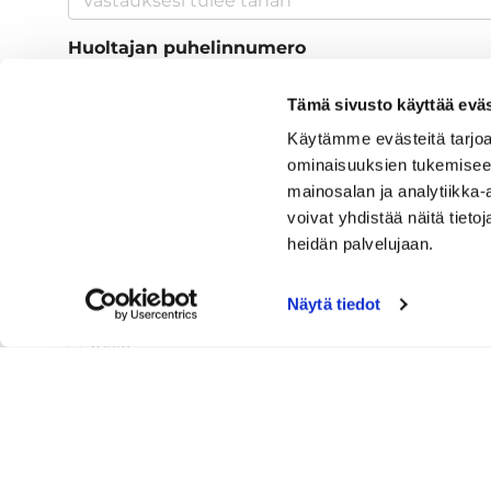
Huoltajan puhelinnumero
Tämä sivusto käyttää eväs
Haluan liittyä wa-ryhmään tiedottamista var
Käytämme evästeitä tarjoa
ominaisuuksien tukemisee
Kyllä
mainosalan ja analytiikka
Ei
voivat yhdistää näitä tietoja
heidän palvelujaan.
JGS ja Lappajärven 4H saa käyttä sosiaalisess
joissa lapseni esiintyy
*
Näytä tiedot
Kyllä
Ei