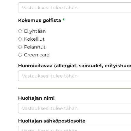
Kokemus golfista
*
Ei yhtään
Kokeillut
Pelannut
Green card
Huomioitavaa (allergiat, sairaudet, erityishuo
Huoltajan nimi
Huoltajan sähköpostiosoite