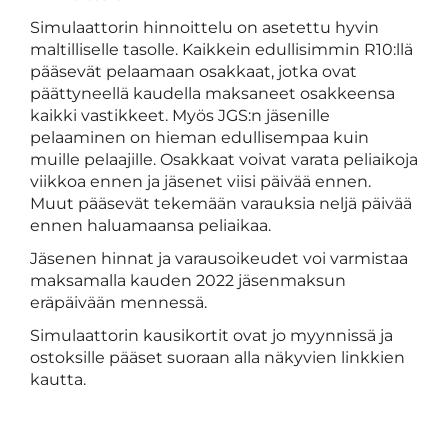
Simulaattorin hinnoittelu on asetettu hyvin
maltilliselle tasolle. Kaikkein edullisimmin R10:llä
pääsevät pelaamaan osakkaat, jotka ovat
päättyneellä kaudella maksaneet osakkeensa
kaikki vastikkeet. Myös JGS:n jäsenille
pelaaminen on hieman edullisempaa kuin
muille pelaajille. Osakkaat voivat varata peliaikoja
viikkoa ennen ja jäsenet viisi päivää ennen.
Muut pääsevät tekemään varauksia neljä päivää
ennen haluamaansa peliaikaa.
Jäsenen hinnat ja varausoikeudet voi varmistaa
maksamalla kauden 2022 jäsenmaksun
eräpäivään mennessä.
Simulaattorin kausikortit ovat jo myynnissä ja
ostoksille pääset suoraan alla näkyvien linkkien
kautta.​​​​​​