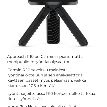
Approach R10 on Garminin pieni, mutta
monipuolinen lyöntianalysaattori
Garmin R 10 soveltuu mainiosti
lyöntiharjoitteluun ja sen analysaattoria
käyttäen pääset myös pelaamaan, vaikka
kierroksen JGS:n kentällä!
Lyöntiharjoittelussa R10 kertoo melko tarkkaa
tietoa lyönneistäsi.
Home Tee Hero-sovelluksella pääset