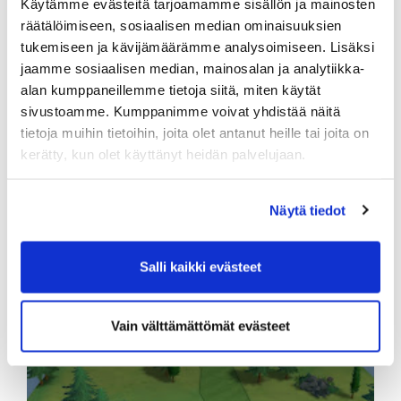
Käytämme evästeitä tarjoamamme sisällön ja mainosten
räätälöimiseen, sosiaalisen median ominaisuuksien
tukemiseen ja kävijämäärämme analysoimiseen. Lisäksi
jaamme sosiaalisen median, mainosalan ja analytiikka-
alan kumppaneillemme tietoja siitä, miten käytät
sivustoamme. Kumppanimme voivat yhdistää näitä
tietoja muihin tietoihin, joita olet antanut heille tai joita on
kerätty, kun olet käyttänyt heidän palvelujaan.
Home Tee Hero on helppo käyttää
Näytä tiedot
Salli kaikki evästeet
Vain välttämättömät evästeet