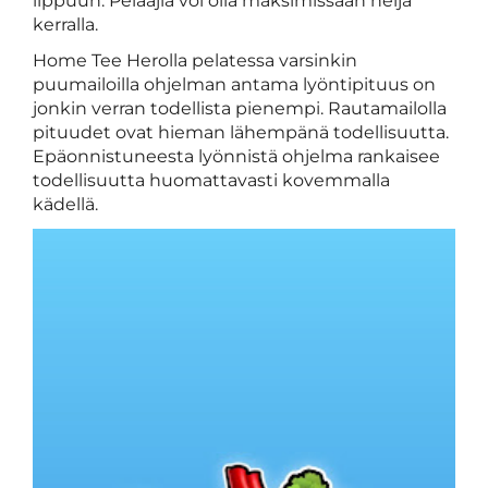
lippuun. Pelaajia voi olla maksimissaan neljä
kerralla.
Home Tee Herolla pelatessa varsinkin
puumailoilla ohjelman antama lyöntipituus on
jonkin verran todellista pienempi. Rautamailolla
pituudet ovat hieman lähempänä todellisuutta.
Epäonnistuneesta lyönnistä ohjelma rankaisee
todellisuutta huomattavasti kovemmalla
kädellä.