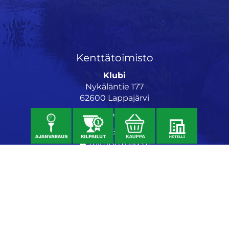
Kenttätoimisto
Klubi
Nykäläntie 177
62600 Lappajärvi
Caddiemaster
06 46040682
toimisto@jgs.fi
Ravintola
Daniel's Bistro
Nykäläntie 177
62600 Lappajärvi