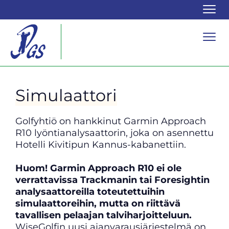
Navi
Navi
Simulaattori
Golfyhtiö on hankkinut Garmin Approach
R10 lyöntianalysaattorin, joka on asennettu
Hotelli Kivitipun Kannus-kabanettiin.
Huom! Garmin Approach R10 ei ole
verrattavissa Trackmanin tai Foresightin
analysaattoreilla toteutettuihin
simulaattoreihin, mutta on riittävä
tavallisen pelaajan talviharjoitteluun.
​​​​​​​WiseGolfin uusi ajanvarausjärjestelmä on