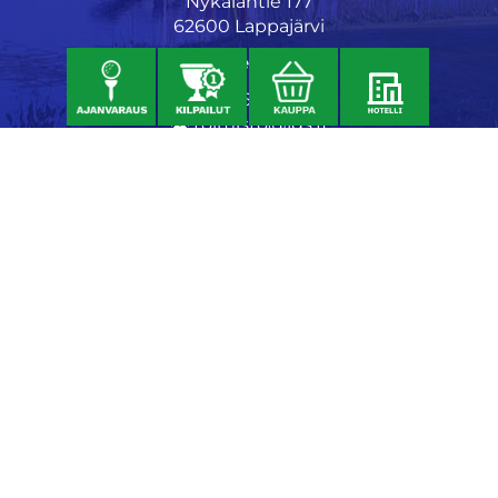
Nykäläntie 177
62600 Lappajärvi
Caddiemaster
06 46040682
toimisto@jgs.fi
Ravintola
Daniel's Bistro
Nykäläntie 177
62600 Lappajärvi
040 6580889
daniel@danielsgrillbar.fi
Majoitus
Kraatteri Resort