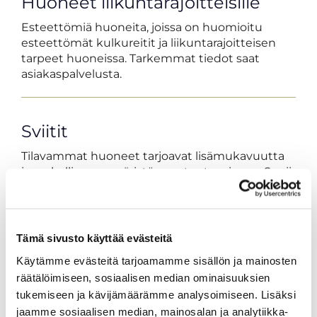
Huoneet liikuntarajoitteisille
Esteettömiä huoneita, joissa on huomioitu
esteettömät kulkureitit ja liikuntarajoitteisen
tarpeet huoneissa. Tarkemmat tiedot saat
asiakaspalvelusta. ​
Sviitit
Tilavammat huoneet tarjoavat lisämukavuutta
ja rauhallisen ympäristön rentoutumiseen. Sopii
erityisesti pidempään majoittumiseen tai
juhlahetkiin.
Tämä sivusto käyttää evästeitä
Kaikki huonetyypit tarjoavat pääsyn hotellin
Käytämme evästeitä tarjoamamme sisällön ja mainosten
monipuolisiin palveluihin, kuten ravintolaan,
räätälöimiseen, sosiaalisen median ominaisuuksien
joka tarjoaa lähialueen raaka-aineista
tukemiseen ja kävijämäärämme analysoimiseen. Lisäksi
valmistettuja herkkuja. Resortin ainutlaatuinen
sijainti Lappajärven rannalla tarjoaa oivat
jaamme sosiaalisen median, mainosalan ja analytiikka-