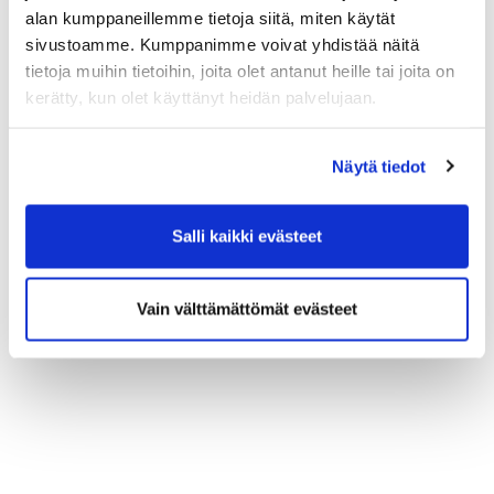
mahdollisuudet ulkoiluun, kuten patikointiin,
alan kumppaneillemme tietoja siitä, miten käytät
kalastukseen ja golfiin.​
sivustoamme. Kumppanimme voivat yhdistää näitä
tietoja muihin tietoihin, joita olet antanut heille tai joita on
kerätty, kun olet käyttänyt heidän palvelujaan.
Lisätietoja lomapaketeista löydät Kivitippu
Resortin verkkosivuilta:
Näytä tiedot
https://jgs.fi/kivitippuresort/
Varaa huone:
https://app.moder.fi/jgs-kivitippu-
resor
Salli kaikki evästeet
Vain välttämättömät evästeet