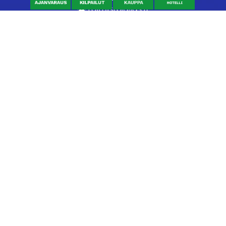
toimisto@jgs.fi
Ravintola
Daniel's Bistro
Nykäläntie 177
62600 Lappajärvi
040 6580889
daniel@danielsgrillbar.fi
Majoitus
Kraatteri Resort
Nykäläntie 177
62600 Lappajärvi
06 46040681
kraatteri@jgs.fi