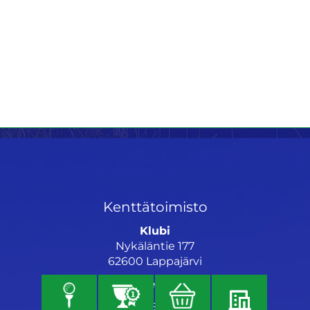
Kenttätoimisto
Klubi
Nykäläntie 177
62600 Lappajärvi
Caddiemaster
06 46040682