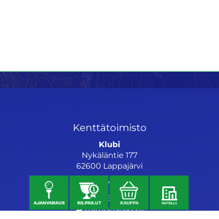
Kenttätoimisto
Klubi
Nykäläntie 177
62600 Lappajärvi
Caddiemaster
06 46040682
toimisto@jgs.fi