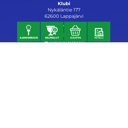
Klubi
Nykäläntie 177
62600 Lappajärvi
Caddiemaster
06 46040682
toimisto@jgs.fi
Ravintola
Daniel's Bistro
Nykäläntie 177
62600 Lappajärvi
040 6580889
daniel@danielsgrillbar.fi
Majoitus