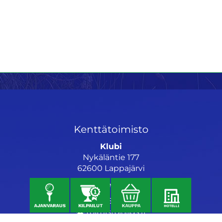
Kenttätoimisto
Klubi
Nykäläntie 177
62600 Lappajärvi
Caddiemaster
06 46040682
toimisto@jgs.fi