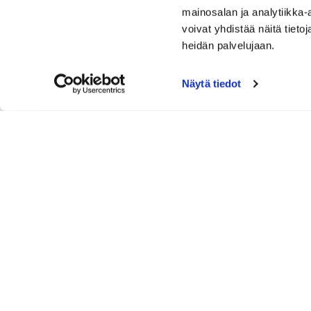
mainosalan ja analytiikka
Avec mukana
voivat yhdistää näitä tietoja
heidän palvelujaan.
Kyllä
Ei, yksin
Näytä tiedot
Joukkueen jäsen N:ro 2: Nimi ja Kotiseura
Majoitustarve
torstai 18.8. - lauantai 20.8.2022
perjantai 19.8. - lauantai 20.8.2022
Ei tarvetta majoitukselle
Avec mukana
Kyllä