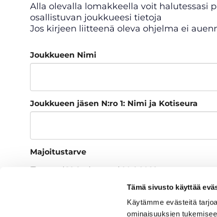
Alla olevalla lomakkeella voit halutessas
osallistuvan joukkueesi tietoja
Jos kirjeen liitteenä oleva ohjelma ei aue
Joukkueen Nimi
Joukkueen jäsen N:ro 1: Nimi ja Kotiseura
Majoitustarve
torstai 18.8. - lauantai 20.8.2022
perjantai 19.8. - lauantai 20.8.2022
Tämä sivusto käyttää eväs
Ei tarvetta majoitukselle
Käytämme evästeitä tarjoa
ominaisuuksien tukemisee