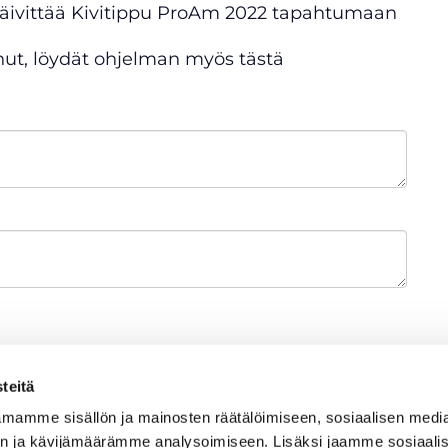
i päivittää Kivitippu ProAm 2022 tapahtumaan
nnut, löydät ohjelman myös tästä
teitä
mamme sisällön ja mainosten räätälöimiseen, sosiaalisen medi
n ja kävijämäärämme analysoimiseen. Lisäksi jaamme sosiaali