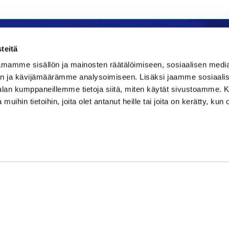
teitä
mamme sisällön ja mainosten räätälöimiseen, sosiaalisen medi
la
Majoitus
n ja kävijämäärämme analysoimiseen. Lisäksi jaamme sosiaali
-alan kumppaneillemme tietoja siitä, miten käytät sivustoamme
Bistro
Kraatteri Resort
 muihin tietoihin, joita olet antanut heille tai joita on kerätty, kun 
e 177
Nykäläntie 177
ppajärvi
62600 Lappajärvi
06 46040681
580889
kraatteri@jgs.fi
danielsgrillbar.fi