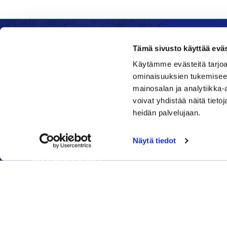
Tämä sivusto käyttää eväs
Käytämme evästeitä tarjoa
Kenttätoimisto
Ravinto
ominaisuuksien tukemisee
mainosalan ja analytiikka
Klubi
Daniel's 
voivat yhdistää näitä tietoja
Nykäläntie 177
Nykälänti
heidän palvelujaan.
62600 Lappajärvi
62600 La
Caddiemaster
040 6
Näytä tiedot
06 46040682
daniel@
toimisto@jgs.fi