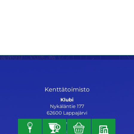
Kenttätoimisto
Klubi
Nykäläntie 177
62600 Lappajärvi
Caddiemaster
06 46040682