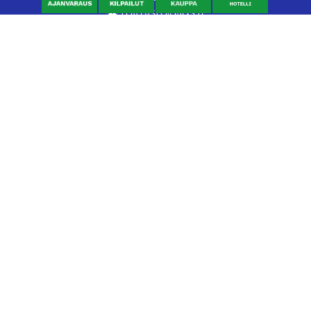
toimisto@jgs.fi
Ravintola
Daniel's Bistro
Nykäläntie 177
62600 Lappajärvi
040 6580889
daniel@danielsgrillbar.fi
Majoitus
Kraatteri Resort
Nykäläntie 177
62600 Lappajärvi
06 46040681
kraatteri@jgs.fi