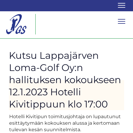
Navi
Navi
Kutsu Lappajärven
Loma-Golf Oy:n
hallituksen kokoukseen
12.1.2023 Hotelli
Kivitippuun klo 17:00
Hotelli Kivitipun toimitusjohtaja on lupautunut
esittäytymään kokouksen alussa ja kertomaan
tulevan kesän suunnitelmista.