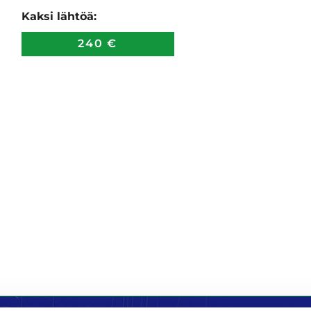
Kaksi lähtöä:
240 €