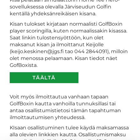
sovelluksessa olevalla Järviseudun Golfin
kentällä yhdeksänreikäisen kisana.
Kisan tulokset kirjataan normaalisti GolfBoxin
player scoringilla, kuten normaalissakin kisassa.
Saat linkin tulostensyöttöön, kun olet
maksanut kisan ja ilmoittanut Keijolle
(keijo.keskinen@jgs.fi tao 044 2844091), milloin
olet menossa pelaamaan. Kisan tiedot näet
GofBoxista.
TÄÄLTÄ
Voit myös ilmoittautua vanhaan tapaan
GolfBoxin kautta vanhoilla tunnuksillasi tai
antaa osallistumistietosi tämän tapahtuman
ilmoittautumisen yhteudessä.
KIsaan osallistuminen tulee käydä maksamassa
alla olevien linkkien kautta. Osallistumismaksu