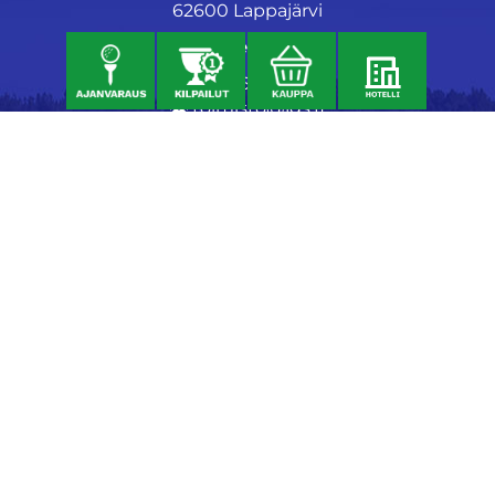
62600 Lappajärvi
Caddiemaster
06 46040682
toimisto@jgs.fi
Ravintola
Daniel's Bistro
Nykäläntie 177
62600 Lappajärvi
040 6580889
daniel@danielsgrillbar.fi
Majoitus
Kraatteri Resort
Nykäläntie 177