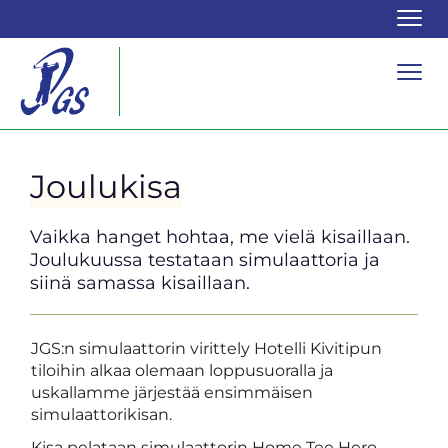
Navi
Navi
Joulukisa
Vaikka hanget hohtaa, me vielä kisaillaan.
Joulukuussa testataan simulaattoria ja
siinä samassa kisaillaan.
JGS:n simulaattorin virittely Hotelli Kivitipun
tiloihin alkaa olemaan loppusuoralla ja
uskallamme järjestää ensimmäisen
simulaattorikisan.
Kisa pelataan simulaattorin Home Tee Hero-