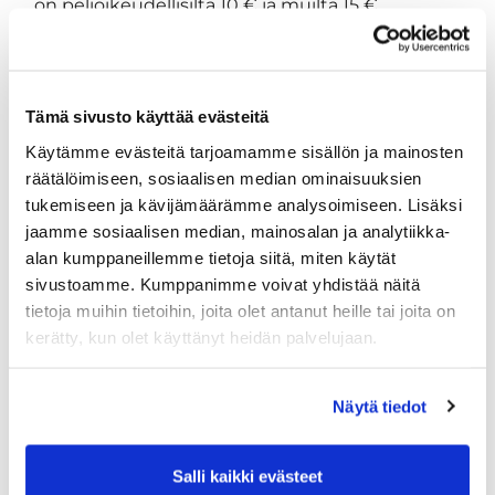
on pelioikeudellisilta 10 € ja muilta 15 €.
pelioikeudellisia ovat kaikki, joilla on ollut
pelioikeus maksettuna JGS:n kentälle kaudelle
2021.
Tämä sivusto käyttää evästeitä
Joulukisan maksut
Käytämme evästeitä tarjoamamme sisällön ja mainosten
räätälöimiseen, sosiaalisen median ominaisuuksien
Joulukisaan osallistumisen voi maksaa vain
tukemiseen ja kävijämäärämme analysoimiseen. Lisäksi
verkkokaupassa.
jaamme sosiaalisen median, mainosalan ja analytiikka-
alan kumppaneillemme tietoja siitä, miten käytät
sivustoamme. Kumppanimme voivat yhdistää näitä
tietoja muihin tietoihin, joita olet antanut heille tai joita on
kerätty, kun olet käyttänyt heidän palvelujaan.
Näytä tiedot
Salli kaikki evästeet