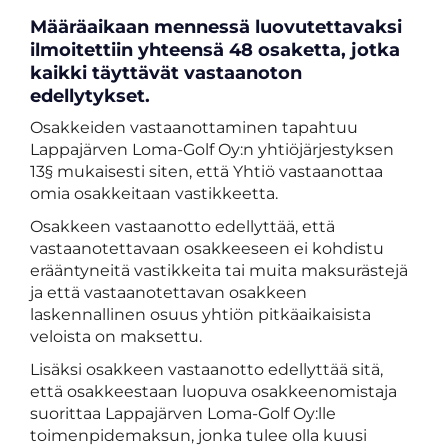
​​​​​​​Määräaikaan mennessä luovutettavaksi
ilmoitettiin yhteensä 48 osaketta, jotka
kaikki täyttävät vastaanoton
edellytykset.
Osakkeiden vastaanottaminen tapahtuu
Lappajärven Loma-Golf Oy:n yhtiöjärjestyksen
13§ mukaisesti siten, että Yhtiö vastaanottaa
omia osakkeitaan vastikkeetta.
Osakkeen vastaanotto edellyttää, että
vastaanotettavaan osakkeeseen ei kohdistu
erääntyneitä vastikkeita tai muita maksurästejä
ja että vastaanotettavan osakkeen
laskennallinen osuus yhtiön pitkäaikaisista
veloista on maksettu.
Lisäksi osakkeen vastaanotto edellyttää sitä,
että osakkeestaan luopuva osakkeenomistaja
suorittaa Lappajärven Loma-Golf Oy:lle
toimenpidemaksun, jonka tulee olla kuusi