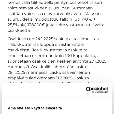
kertaa tällä tilikaudella perityn osakekohtaisen
toimintavastikkeen suuruinen. Summaan
lisätään voimassa oleva arvonlisävero.
Maksun
suuruudeksi muodostuu tällöin (6 x 170 € +
25,5% alv) 1280,10€ jokaiselta vastaanotettavalta
osakkeelta.
Osakkailla on 24.1.2025 saakka aikaa ilmoittaa
halukkuutensa luopua omistamistaan
osakkeista . Jos luovutettavia osakkeita
ilmoitetaan enemmän kuin 100 kappaletta,
suoritetaan osakkeiden kesken arvonta 27.1.2025
mennessä. Osakkaille lähetetään laskut
28.1.2025 mennessä. Laskuissa viimeinen
eräpäivä tulee olemaan 11.2.2025. Laskun
yhteydessä osakkeenomistajille ilmoitetaan,
kuinka heidän tulee toimittaa osakekirjat
Lappajärven Loma-Golf Oy:lle.
Kaikkiaan 31 osakasta ilmoitti määräaikaan
Tämä sivusto käyttää evästeitä
mennessä halukkuutensa luopua yhteensä