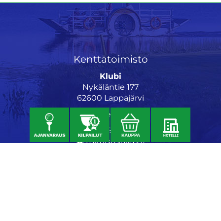
Kenttätoimisto
Klubi
Nykäläntie 177
62600 Lappajärvi
Caddiemaster
06 46040682
toimisto@jgs.fi
Ravintola
Daniel's Bistro
Nykäläntie 177
62600 Lappajärvi