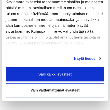
48 osakkeesta. Määrä jäi alle hallituksen
Käytämme evästeitä tarjoamamme sisällön ja mainosten
asettaman 100 osakkeen ylärajan ja kaikki
räätälöimiseen, sosiaalisen median ominaisuuksien
tarjotut osakkeet täyttävät vastaanotolle
tukemiseen ja kävijämäärämme analysoimiseen. Lisäksi
asetetut edellytykset, joten kaikki osakkeet
jaamme sosiaalisen median, mainosalan ja analytiikka-
etenevät vastaanottomenettelyn seuraavaan
alan kumppaneillemme tietoja siitä, miten käytät
vaiheeseen.
sivustoamme. Kumppanimme voivat yhdistää näitä
Jokaiselle luovutusmenettelyssä mukana
tietoja muihin tietoihin, joita olet antanut heille tai joita on
olevalle osakkeenomistajalle lähetetään
kerätty, kun olet käyttänyt heidän palvelujaan.
sähköposti 28.1.2025 mennessä, jossa on
mukana lasku osakekohtaisesta
toimenpidemaksusta, luovutuslomake sekä
Näytä tiedot
tarkemmat ohjeet jatkosta.
Laskun eräpäivä
tulee olemaan 11.2.2025 ja se tulee olla
maksettuna viimeistään eräpäivänä, että
Salli kaikki evästeet
menettely jatkuu.
Jos olet ilmoiittanut
osakkeesi mukaan luovutusmenettelyyt, etkä
ole saanut sähköpostia 29.1.2025 aamuun
Vain välttämättömät evästeet
mennessä, ole yhteydessä keijo.keskinen@jgs.fi