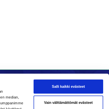
Salli kaikki evästeet
an
Seuraa meitä
sen median,
Vain välttämättömät evästeet
. Kumppanimme
Ota meidät seurantaan!
olet käyttänyt