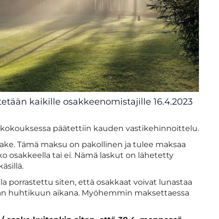
tään kaikille osakkeenomistajille 16.4.2023
ökokouksessa päätettiin kauden vastikehinnoittelu.
osake. Tämä maksu on pakollinen ja tulee maksaa
ko osakkeella tai ei. Nämä laskut on lähetetty
äsillä.
a porrastettu siten, että osakkaat voivat lunastaa
an huhtikuun aikana. Myöhemmin maksettaessa