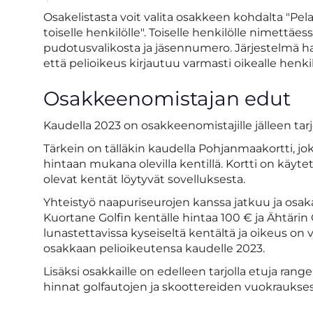
Osakelistasta voit valita osakkeen kohdalta "Pel
toiselle henkilölle". Toiselle henkilölle nimettäes
pudotusvalikosta ja jäsennumero. Järjestelmä hak
että pelioikeus kirjautuu varmasti oikealle henkil
Osakkeenomistajan edut
Kaudella 2023 on osakkeenomistajille jälleen tarjo
Tärkein on tälläkin kaudella Pohjanmaakortti, 
hintaan mukana olevilla kentillä. Kortti on käyt
olevat kentät löytyvät sovelluksesta.
Yhteistyö naapuriseurojen kanssa jatkuu ja osak
Kuortane Golfin kentälle hintaa 100 € ja Ähtärin 
lunastettavissa kyseiseltä kentältä ja oikeus on v
osakkaan pelioikeutensa kaudelle 2023.
Lisäksi osakkaille on edelleen tarjolla etuja r
hinnat golfautojen ja skoottereiden vuokraukses