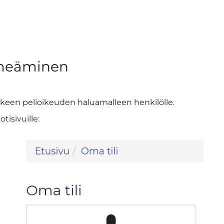
imeäminen
kkeen pelioikeuden haluamalleen henkilölle.
tisivuille: