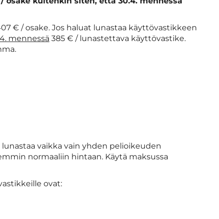
/ osake kuitenkin siten, että 30.4. mennessä
 407 € / osake. Jos haluat lunastaa käyttövastikkeen
.4. mennessä
385 € / lunastettava käyttövastike.
mma.
i lunastaa vaikka vain yhden pelioikeuden
hemmin normaaliin hintaan. Käytä maksussa
astikkeille ovat: