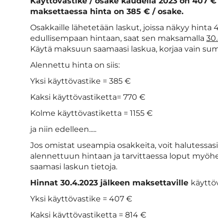
Käyttövastike / osake kaudella 2023 on 407 € 
maksettaessa hinta on 385 € / osake.
Osakkaille lähetetään laskut, joissa näkyy hinta
edullisempaan hintaan, saat sen maksamalla
30
Käytä maksuun saamaasi laskua, korjaa vain su
Alennettu hinta on siis:
Yksi käyttövastike = 385 €
Kaksi käyttövastiketta= 770 €
Kolme käyttövastiketta = 1155 €
ja niin edelleen.....
Jos omistat useampia osakkeita, voit halutessas
alennettuun hintaan ja tarvittaessa loput myö
saamasi laskun tietoja.
Hinnat 30.4.2023 jälkeen maksettaville
käyttöv
Yksi käyttövastike = 407 €
Kaksi käyttövastiketta = 814 €