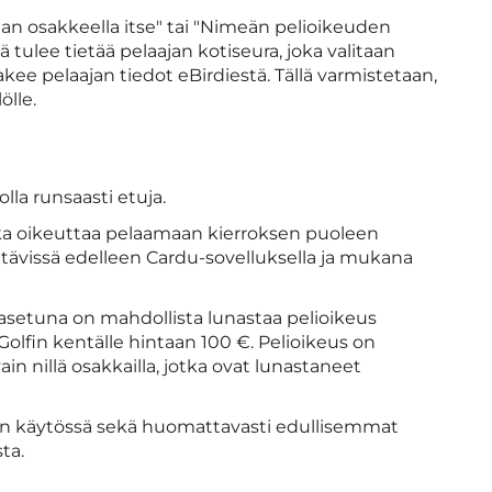
aan osakkeella itse" tai "Nimeän pelioikeuden
sä tulee tietää pelaajan kotiseura, joka valitaan
ee pelaajan tiedot eBirdiestä. Tällä varmistetaan,
ölle.
lla runsaasti etuja.
joka oikeuttaa pelaamaan kierroksen puoleen
ettävissä edelleen Cardu-sovelluksella ja mukana
asetuna on mahdollista lunastaa pelioikeus
Golfin kentälle hintaan 100 €. Pelioikeus on
ain nillä osakkailla, jotka ovat lunastaneet
angen käytössä sekä huomattavasti edullisemmat
ta.