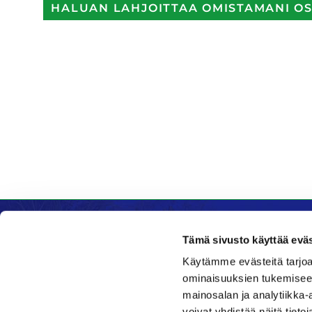
HALUAN LAHJOITTAA OMISTAMANI OS
Tämä sivusto käyttää eväs
Käytämme evästeitä tarjoa
Kenttätoimisto
Ravinto
ominaisuuksien tukemisee
mainosalan ja analytiikka
Klubi
Daniel's 
voivat yhdistää näitä tietoja