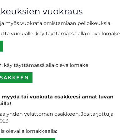
ikeuksien vuokraus
 ja myös vuokrata omistamiaan pelioikeuksia.
tta vuokralle, käy täyttämässä alla oleva lomake
 käy täyttämässä alla oleva lomake
OSAKKEEN
 myydä tai vuokrata osakkeesi annat luvan
illa!
taa yhden velattoman osakkeen. Jos tarjottuja
023.
la olevalla lomakkeella: