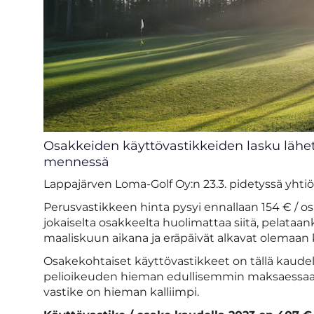
Osakkeiden käyttövastikkeiden lasku lähete
mennessä
Lappajärven Loma-Golf Oy:n 23.3. pidetyssä yhti
Perusvastikkeen hinta pysyi ennallaan 154 € / 
jokaiselta osakkeelta huolimattaa siitä, pelataan
maaliskuun aikana ja eräpäivät alkavat olemaan k
Osakekohtaiset käyttövastikkeet on tällä kaudell
pelioikeuden hieman edullisemmin maksaessa
vastike on hieman kalliimpi.