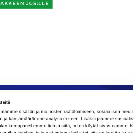
AKKEEN JGS:LLE
teitä
mamme sisällön ja mainosten räätälöimiseen, sosiaalisen medi
la
Majoitus
n ja kävijämäärämme analysoimiseen. Lisäksi jaamme sosiaali
-alan kumppaneillemme tietoja siitä, miten käytät sivustoamme
Bistro
Kraatteri Resort
 muihin tietoihin, joita olet antanut heille tai joita on kerätty, kun 