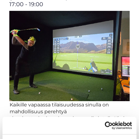
17:00 - 19:00
Kaikille vapaassa tilaisuudessa sinulla on
mahdollisuus perehtyä
simulaattoripelaamiseen ja samalla jutella Kirsin
ja Mikan kanssa tulevasta kaudesta. Tilaisuus
löytyy