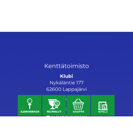
Kenttätoimisto
Klubi
Nykäläntie 177
62600 Lappajärvi
Caddiemaster
06 46040682
toimisto@jgs.fi