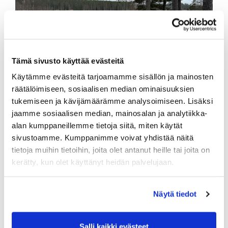
Tämä sivusto käyttää evästeitä
Käytämme evästeitä tarjoamamme sisällön ja mainosten
räätälöimiseen, sosiaalisen median ominaisuuksien
tukemiseen ja kävijämäärämme analysoimiseen. Lisäksi
Vielä vähän tulee lunta, mutta eiköhän se kesäkin
jaamme sosiaalisen median, mainosalan ja analytiikka-
sieltä tule. Järvestä on sentään jäät jo pois.
alan kumppaneillemme tietoja siitä, miten käytät
sivustoamme. Kumppanimme voivat yhdistää näitä
tietoja muihin tietoihin, joita olet antanut heille tai joita on
kerätty, kun olet käyttänyt heidän palvelujaan.
Näytä tiedot
Salli kaikki evästeet