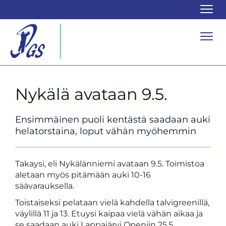
Navi
Navi
Nykälä avataan 9.5.
Ensimmäinen puoli kentästä saadaan auki
helatorstaina, loput vähän myöhemmin
Takaysi, eli Nykälänniemi avataan 9.5. Toimistoa
aletaan myös pitämään auki 10-16
säävarauksella.
Toistaiseksi pelataan vielä kahdella talvigreenillä,
väylillä 11 ja 13. Etuysi kaipaa vielä vähän aikaa ja
se saadaan auki Lappajärvi Openiin 25.5.