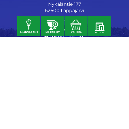
Nykäläntie 177
62600 Lappajärvi
Caddiemaster
06 46040682
toimisto@jgs.fi
Ravintola
Daniel's Bistro
Nykäläntie 177
62600 Lappajärvi
040 6580889
daniel@danielsgrillbar.fi
Majoitus
Kraatteri Resort