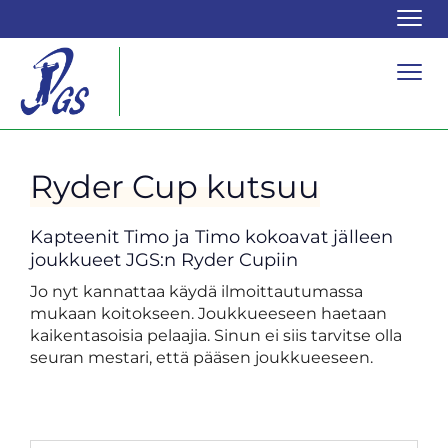
Navi
Navi
Ryder Cup kutsuu
Kapteenit Timo ja Timo kokoavat jälleen
joukkueet JGS:n Ryder Cupiin
Jo nyt kannattaa käydä ilmoittautumassa
mukaan koitokseen. Joukkueeseen haetaan
kaikentasoisia pelaajia. Sinun ei siis tarvitse olla
seuran mestari, että pääsen joukkueeseen.