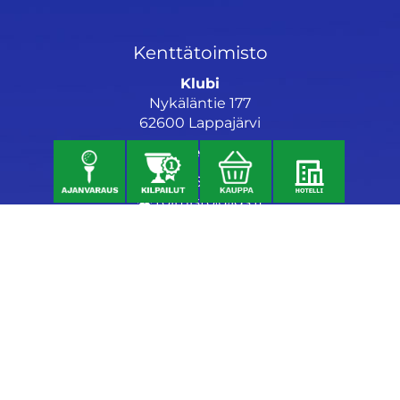
Kenttätoimisto
Klubi
Nykäläntie 177
62600 Lappajärvi
Caddiemaster
06 46040682
toimisto@jgs.fi
Ravintola
Daniel's Bistro
Nykäläntie 177
62600 Lappajärvi
040 6580889
daniel@danielsgrillbar.fi