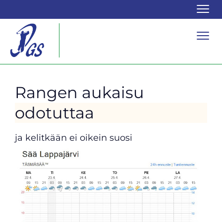
Navi
Navi
Rangen aukaisu
odotuttaa
ja kelitkään ei oikein suosi