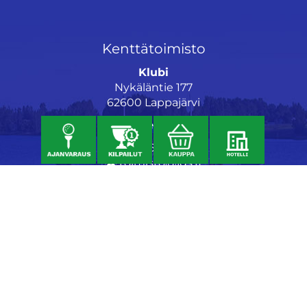
Kenttätoimisto
Klubi
Nykäläntie 177
62600 Lappajärvi
Caddiemaster
06 46040682
toimisto@jgs.fi
Ravintola
Daniel's Bistro
Nykäläntie 177
62600 Lappajärvi
040 6580889