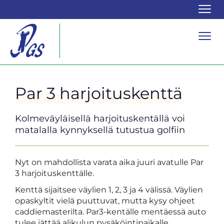
Navi
Navi
Par 3 harjoituskenttä
Kolmeväyläisellä harjoituskentällä voi
matalalla kynnyksellä tutustua golfiin
Nyt on mahdollista varata aika juuri avatulle Par
3 harjoituskenttälle.
Kenttä sijaitsee väylien 1, 2, 3 ja 4 välissä. Väylien
opaskyltit vielä puuttuvat, mutta kysy ohjeet
caddiemasterilta. Par3-kentälle mentäessä auto
tulee jättää alikulun pysäköintipaikalle.