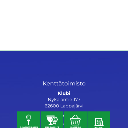
Kenttätoimisto
Klubi
Nykäläntie 177
62600 Lappajärvi
Caddiemaster
06 46040682