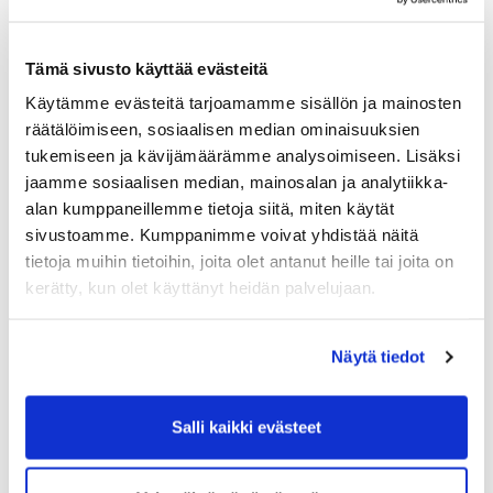
Tämä sivusto käyttää evästeitä
Par 3 kentälle pääsee kulkemaan väylän 9 vieressä
Käytämme evästeitä tarjoamamme sisällön ja mainosten
olevaan tietä pitkin
räätälöimiseen, sosiaalisen median ominaisuuksien
tukemiseen ja kävijämäärämme analysoimiseen. Lisäksi
jaamme sosiaalisen median, mainosalan ja analytiikka-
alan kumppaneillemme tietoja siitä, miten käytät
sivustoamme. Kumppanimme voivat yhdistää näitä
tietoja muihin tietoihin, joita olet antanut heille tai joita on
kerätty, kun olet käyttänyt heidän palvelujaan.
Näytä tiedot
Salli kaikki evästeet