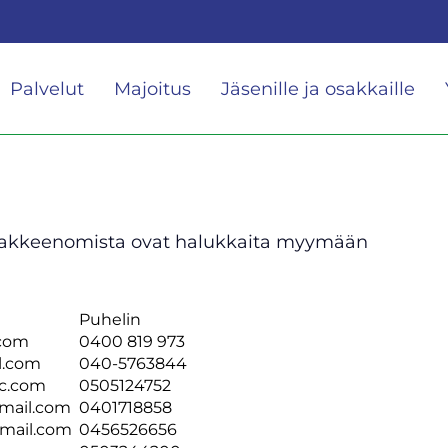
Palvelut
Majoitus
Jäsenille ja osakkaille
osakkeenomista ovat halukkaita myymään
Puhelin
.com
0400 819 973
l.com
040-5763844
c.com
0505124752
mail.com
0401718858
gmail.com
0456526656