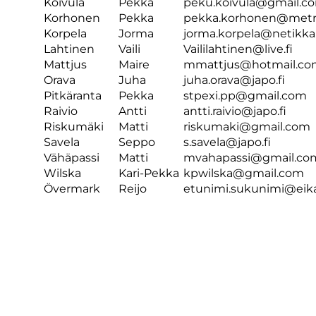
Koivula
Pekka
peku.koivula@gmail.c
Korhonen
Pekka
pekka.korhonen@metrop
Korpela
Jorma
jorma.korpela@netikka.
Lahtinen
Vaili
Vaililahtinen@live.fi
Mattjus
Maire
mmattjus@hotmail.c
Orava
Juha
juha.orava@japo.fi
Pitkäranta
Pekka
stpexi.pp@gmail.com
Raivio
Antti
antti.raivio@japo.fi
Riskumäki
Matti
riskumaki@gmail.com
Savela
Seppo
s.savela@japo.fi
Vähäpassi
Matti
mvahapassi@gmail.co
Wilska
Kari-Pekka
kpwilska@gmail.com
Övermark
Reijo
etunimi.sukunimi@eika