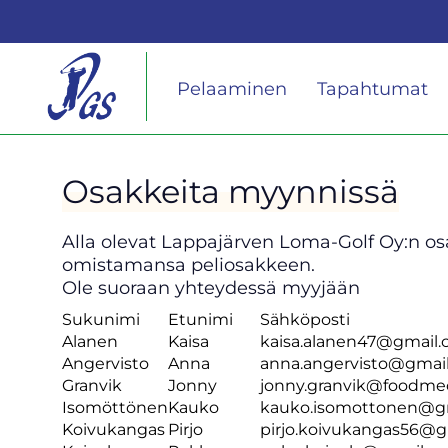
Pelaaminen
Tapahtumat
Osakkeita myynnissä
Alla olevat Lappajärven Loma-Golf Oy:n 
omistamansa peliosakkeen.
​​​​​​​Ole suoraan yhteydessä myyjään
Sukunimi
Etunimi
Sähköposti
Alanen
Kaisa
kaisa.alanen47@gmail
Angervisto
Anna
anna.angervisto@gmai
Granvik
Jonny
jonny.granvik@foodme
Isomöttönen
Kauko
kauko.isomottonen@g
Koivukangas
Pirjo
pirjo.koivukangas56@