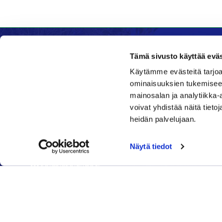
Tämä sivusto käyttää eväs
Käytämme evästeitä tarjoa
Kenttätoimisto
Ravinto
ominaisuuksien tukemisee
mainosalan ja analytiikka
Klubi
Daniel's 
voivat yhdistää näitä tietoja
Nykäläntie 177
Nykälänti
heidän palvelujaan.
62600 Lappajärvi
62600 La
Caddiemaster
040 6
Näytä tiedot
06 46040682
daniel@
toimisto@jgs.fi