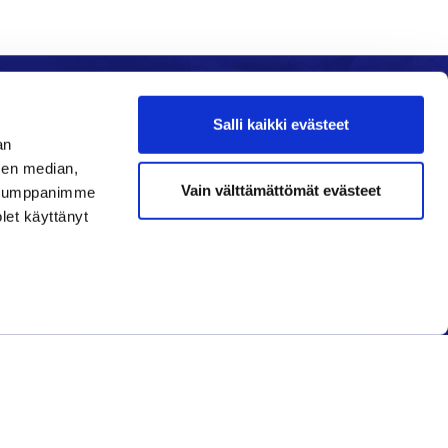
Salli kaikki evästeet
an
Seuraa meitä
sen median,
Vain välttämättömät evästeet
. Kumppanimme
Ota meidät seurantaan!
olet käyttänyt