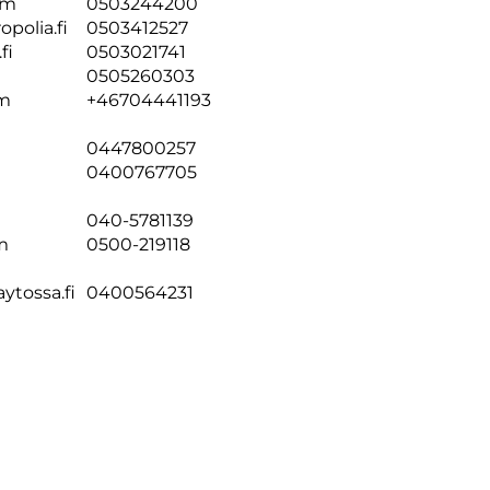
om
0503244200
olia.fi
0503412527
fi
0503021741
0505260303
om
+46704441193
0447800257
0400767705
040-5781139
m
0500-219118
ytossa.fi
0400564231