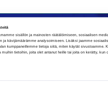
teitä
mamme sisällön ja mainosten räätälöimiseen, sosiaalisen medi
la
Majoitus
n ja kävijämäärämme analysoimiseen. Lisäksi jaamme sosiaali
-alan kumppaneillemme tietoja siitä, miten käytät sivustoamme
Bistro
Kraatteri Resort
 muihin tietoihin, joita olet antanut heille tai joita on kerätty, kun 
e 177
Nykäläntie 177
ppajärvi
62600 Lappajärvi
06 46040681
580889
kraatteri@jgs.fi
danielsgrillbar.fi