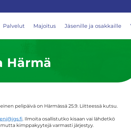
Palvelut
Majoitus
Jäsenille ja osakkaille
la Härmä
inen pelipäivä on Härmässä 25.9. Liitteessä kutsu.
eni@jgs.fi
. Ilmoita osallistutko kisaan vai lähdetkö
mutta kimppakyytejä varmasti järjestyy.