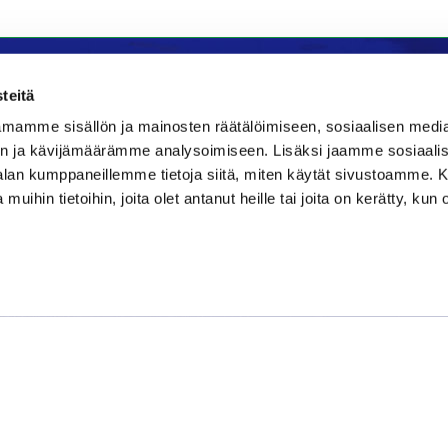
teitä
mamme sisällön ja mainosten räätälöimiseen, sosiaalisen medi
la
Majoitus
n ja kävijämäärämme analysoimiseen. Lisäksi jaamme sosiaali
-alan kumppaneillemme tietoja siitä, miten käytät sivustoamme
Bistro
Kraatteri Resort
 muihin tietoihin, joita olet antanut heille tai joita on kerätty, kun 
e 177
Nykäläntie 177
ppajärvi
62600 Lappajärvi
06 46040681
580889
kraatteri@jgs.fi
danielsgrillbar.fi