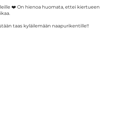
leille
❤️
On hienoa huomata, ettei kiertueen
ikaa.
tään taas kyläilemään naapurikentille!!