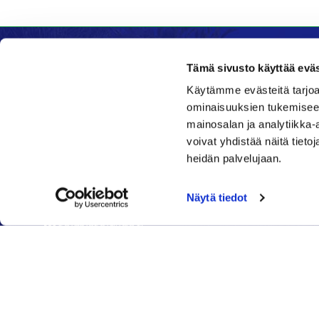
Tämä sivusto käyttää eväs
Käytämme evästeitä tarjoa
Kenttätoimisto
Ravinto
ominaisuuksien tukemisee
mainosalan ja analytiikka
Klubi
Daniel's 
voivat yhdistää näitä tietoja
Nykäläntie 177
Nykälänti
heidän palvelujaan.
62600 Lappajärvi
62600 La
Caddiemaster
040 6
Näytä tiedot
06 46040682
daniel@
toimisto@jgs.fi