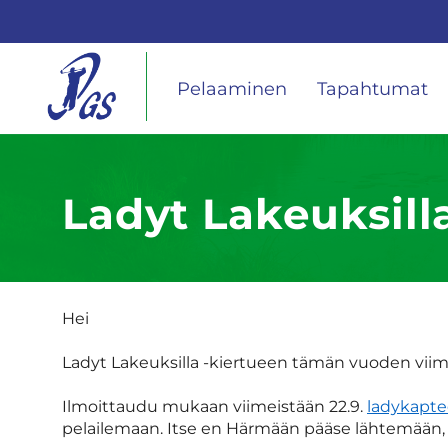
Pelaaminen
Tapahtumat
Ladyt Lakeuksil
Hei
Ladyt Lakeuksilla -kiertueen tämän vuoden viime
Ilmoittaudu mukaan viimeistään 22.9.
ladykapte
pelailemaan. Itse en Härmään pääse lähtemään, 