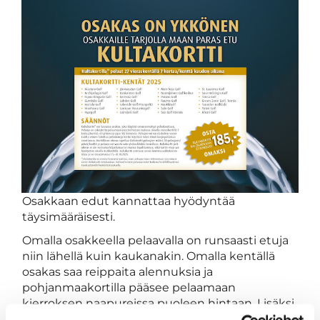
Osakkaan edut kannattaa hyödyntää
täysimääräisesti.
Omalla osakkeella pelaavalla on runsaasti etuja
niin lähellä kuin kaukanakin. Omalla kentällä
osakas saa reippaita alennuksia ja
pohjanmaakortilla pääsee pelaamaan
kierroksen naapureissa puoleen hintaan. Lisäksi
on tarjolla lisäetuja useilla muillakin kentillä.