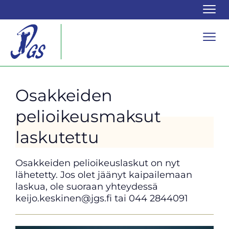
Navi
Navi
Osakkeiden
pelioikeusmaksut
laskutettu
Osakkeiden pelioikeuslaskut on nyt
lähetetty. Jos olet jäänyt kaipailemaan
laskua, ole suoraan yhteydessä
keijo.keskinen@jgs.fi tai 044 2844091