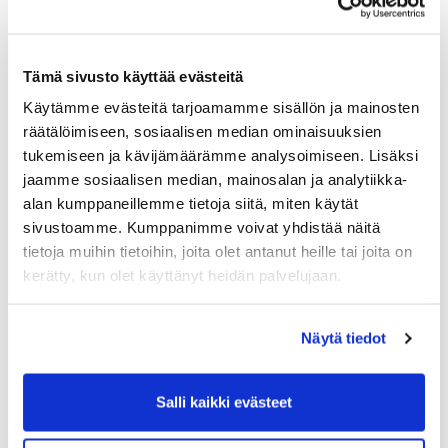
Paljon pelaavalle on
Kultakortti
ehdoton kaveri
pelireissulle.
Tämä sivusto käyttää evästeitä
Lisätietoa osakkaan eduista löydät
Käytämme evästeitä tarjoamamme sisällön ja mainosten
TÄÄLTÄ
räätälöimiseen, sosiaalisen median ominaisuuksien
tukemiseen ja kävijämäärämme analysoimiseen. Lisäksi
jaamme sosiaalisen median, mainosalan ja analytiikka-
alan kumppaneillemme tietoja siitä, miten käytät
sivustoamme. Kumppanimme voivat yhdistää näitä
tietoja muihin tietoihin, joita olet antanut heille tai joita on
kerätty, kun olet käyttänyt heidän palvelujaan.
Näytä tiedot
Salli kaikki evästeet