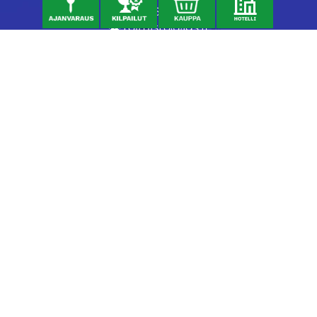
06 46040682
toimisto@jgs.fi
Ravintola
Daniel's Bistro
Nykäläntie 177
62600 Lappajärvi
040 6580889
daniel@danielsgrillbar.fi
Majoitus
Kraatteri Resort
Nykäläntie 177
62600 Lappajärvi
06 46040681