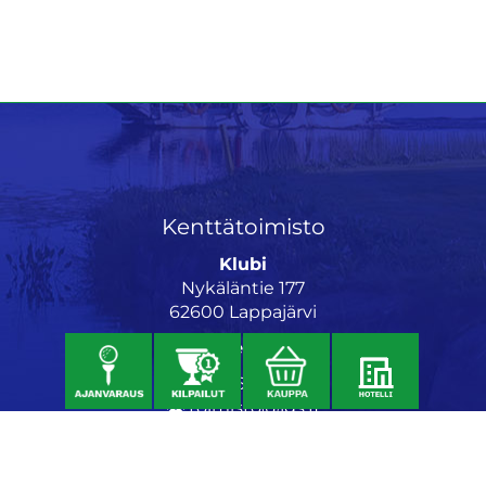
Kenttätoimisto
Klubi
Nykäläntie 177
62600 Lappajärvi
Caddiemaster
06 46040682
toimisto@jgs.fi
Ravintola