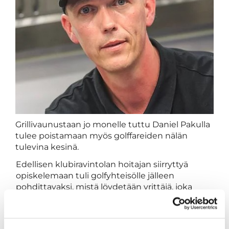
Grillivaunustaan jo monelle tuttu Daniel Pakulla
tulee poistamaan myös golffareiden nälän
tulevina kesinä.
Edellisen klubiravintolan hoitajan siirryttyä
opiskelemaan tuli golfyhteisölle jälleen
pohdittavaksi, mistä löydetään yrittäjä, joka
pystyisi tyydyttämään meidän ruokahuollon
asettamat tarpeet.
Monelta suunnalta vinkattiin, että Lappajärveltä