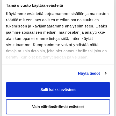
löytyy jo yrittäjä, joka on todistanut taitonsa
Tämä sivusto käyttää evästeitä
usean vuoden aikana ja tarjoaa meille lähes
Käytämme evästeitä tarjoamamme sisällön ja mainosten
viikottain maukkaita annoksia. Muutaman
räätälöimiseen, sosiaalisen median ominaisuuksien
tapaamisen ja keskustelujen jälkeen löytyi
tukemiseen ja kävijämäärämme analysoimiseen. Lisäksi
melko nopeasti yhteinen sävel ja sopimuksen
jaamme sosiaalisen median, mainosalan ja analytiikka-
yksityiskohdat luonnosteltiin paperille.
alan kumppaneillemme tietoja siitä, miten käytät
Molemmat osapuolet kokivat tärkeäksi, että
sopimus saadaan kasaan hyvissä ajoin ja
sivustoamme. Kumppanimme voivat yhdistää näitä
päästään suunnittelemaan tulevaa kesää.
tietoja muihin tietoihin, joita olet antanut heille tai joita on
kerätty, kun olet käyttänyt heidän palvelujaan.
Daniel tulee avaamaan ravintolan viimeistään
vappuna 2022 ja jo sitä ennen varmasti myös
kertomaan tulevasta tarjonnasta täällä meidän
Näytä tiedot
sivuilla.
Daniel's Grillbarin kotisivuihin voit tutustua
Salli kaikki evästeet
TÄÄLLÄ
Vain välttämättömät evästeet