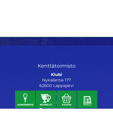
Kenttätoimisto
Klubi
Nykäläntie 177
62600 Lappajärvi
Caddiemaster
06 46040682
toimisto@jgs.fi