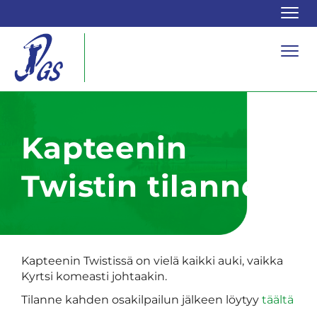
Navi
Navi
Kapteenin
Twistin tilanne
Kapteenin Twistissä on vielä kaikki auki, vaikka
Kyrtsi komeasti johtaakin.
Tilanne kahden osakilpailun jälkeen löytyy
täältä