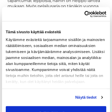
tapahtumat leppoisia, näihin on helppo lähteä
mukaan. Myös pelailusarja on tänäkin vuonna
tarjolla, jos ei kilpailu kiinnosta, mutta haluaa
lähteä kivassa seurassa pelaamaan lähikenttiä.
Tämä sivusto käyttää evästeitä
Etuysiltä on kaadettu reippaasti puustoa talven
aikana ja tästä johtuen risuja ja oksia on edelleen
Käytämme evästeitä tarjoamamme sisällön ja mainosten
kerättäväksi asti metsiköissä ja väylien reunoilla.
räätälöimiseen, sosiaalisen median ominaisuuksien
Samalla kun käy seurailemassa kevään
tukemiseen ja kävijämäärämme analysoimiseen. Lisäksi
edistymistä kentällä, voi noita risuja kasailla niin,
jaamme sosiaalisen median, mainosalan ja analytiikka-
että Elina pääsee niitä keräilemään sieltä pois.
alan kumppaneillemme tietoja siitä, miten käytät
Jokaisen pienellä panostuksella saadaan kentän
sivustoamme. Kumppanimme voivat yhdistää näitä
ympäristöä siistimmän näköiseksi ja onhan se
tietoja muihin tietoihin, joita olet antanut heille tai joita on
oma pallo kesällä mukavampi löytää mättäältä
kerätty, kun olet käyttänyt heidän palvelujaan.
kuin risukasan alta.
Näytä tiedot
Ennen kauden alkua muistuttelen myös jo
tulevien lyönti- ja alastulojälkien korjaamisesta.
Otetaan jokainen heti keväällä rutiineihin jälkien