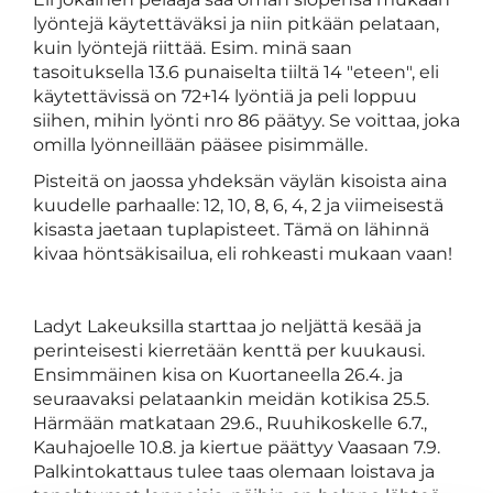
lyöntejä käytettäväksi ja niin pitkään pelataan,
kuin lyöntejä riittää. Esim. minä saan
tasoituksella 13.6 punaiselta tiiltä 14 "eteen", eli
käytettävissä on 72+14 lyöntiä ja peli loppuu
siihen, mihin lyönti nro 86 päätyy. Se voittaa, joka
omilla lyönneillään pääsee pisimmälle.
Pisteitä on jaossa yhdeksän väylän kisoista aina
kuudelle parhaalle: 12, 10, 8, 6, 4, 2 ja viimeisestä
kisasta jaetaan tuplapisteet. Tämä on lähinnä
kivaa höntsäkisailua, eli rohkeasti mukaan vaan!
Ladyt Lakeuksilla starttaa jo neljättä kesää ja
perinteisesti kierretään kenttä per kuukausi.
Ensimmäinen kisa on Kuortaneella 26.4. ja
seuraavaksi pelataankin meidän kotikisa 25.5.
Härmään matkataan 29.6., Ruuhikoskelle 6.7.,
Kauhajoelle 10.8. ja kiertue päättyy Vaasaan 7.9.
Palkintokattaus tulee taas olemaan loistava ja