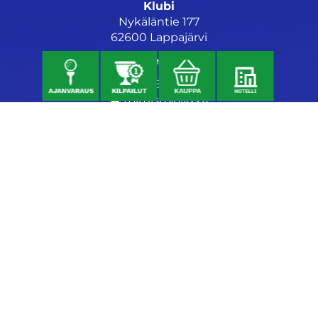
Klubi
Nykäläntie 177
62600 Lappajärvi
Caddiemaster
06 46040682
toimisto@jgs.fi
Ravintola
Daniel's Bistro
Nykäläntie 177
62600 Lappajärvi
040 6580889
daniel@danielsgrillbar.fi
Majoitus