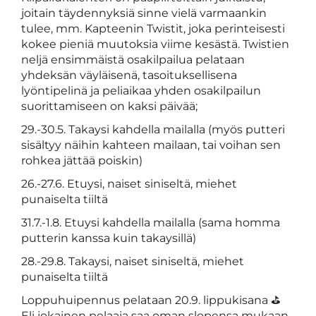
joitain täydennyksiä sinne vielä varmaankin
tulee, mm. Kapteenin Twistit, joka perinteisesti
kokee pieniä muutoksia viime kesästä. Twistien
neljä ensimmäistä osakilpailua pelataan
yhdeksän väyläisenä, tasoituksellisena
lyöntipelinä ja peliaikaa yhden osakilpailun
suorittamiseen on kaksi päivää;
29.-30.5. Takaysi kahdella mailalla (myös putteri
sisältyy näihin kahteen mailaan, tai voihan sen
rohkea jättää poiskin)
26.-27.6. Etuysi, naiset siniseltä, miehet
punaiselta tiiltä
31.7.-1.8. Etuysi kahdella mailalla (sama homma
putterin kanssa kuin takaysillä)
28.-29.8. Takaysi, naiset siniseltä, miehet
punaiselta tiiltä
Loppuhuipennus pelataan 20.9. lippukisana ⛳
Eli jokainen pelaaja saa oman slopensa mukaan