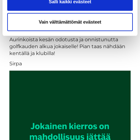
Salli kaikki evästeet
paikkaaminen ja muutenkin kentästä
huolehtiminen yhdessä, niin saadaan pelata
hyväkuntoisella kentällä läpi kauden!
Vain välttämättömät evästeet
Aurinkoista kesän odotusta ja onnistunutta
golfkauden alkua jokaiselle! Pian taas nähdään
kentällä ja klubilla!
Sirpa