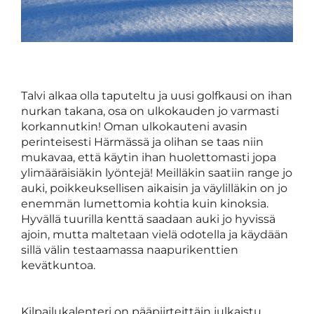
Talvi alkaa olla taputeltu ja uusi golfkausi on ihan
nurkan takana, osa on ulkokauden jo varmasti
korkannutkin! Oman ulkokauteni avasin
perinteisesti Härmässä ja olihan se taas niin
mukavaa, että käytin ihan huolettomasti jopa
ylimääräisiäkin lyöntejä! Meilläkin saatiin range jo
auki, poikkeuksellisen aikaisin ja väylilläkin on jo
enemmän lumettomia kohtia kuin kinoksia.
Hyvällä tuurilla kenttä saadaan auki jo hyvissä
ajoin, mutta maltetaan vielä odotella ja käydään
sillä välin testaamassa naapurikenttien
kevätkuntoa.
Kilpailukalenteri on pääpiirteittäin julkaistu,