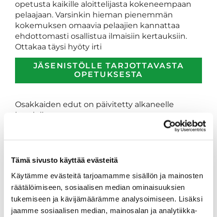
opetusta kaikille aloittelijasta kokeneempaan
pelaajaan. Varsinkin hieman pienemmän
kokemuksen omaavia pelaajien kannattaa
ehdottomasti osallistua ilmaisiin kertauksiin.
Ottakaa täysi hyöty irti
JÄSENISTÖLLE TARJOTTAVASTA
OPETUKSESTA
Osakkaiden edut on päivitetty alkaneelle
kaudelle.
OSAKKEEN OMISTAMINEN JA SILLÄ
PELAAMINEN ON ENTISTÄKIN
KANNATTAVAMPAA
Tämä sivusto käyttää evästeitä
Käytämme evästeitä tarjoamamme sisällön ja mainosten
Kevään suurin uudistus on
räätälöimiseen, sosiaalisen median ominaisuuksien
tukemiseen ja kävijämäärämme analysoimiseen. Lisäksi
WISEGOF APPLIKAATIO
jaamme sosiaalisen median, mainosalan ja analytiikka-
, jolla jatkossa tehdään kaikki pelivaraukset.