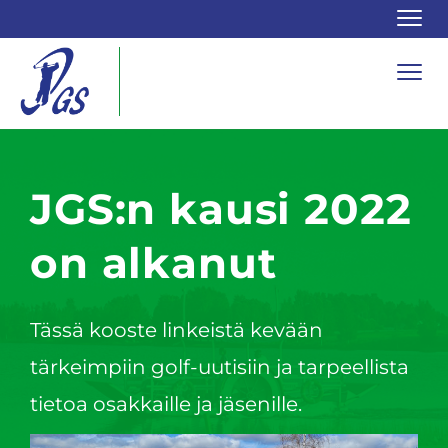
Navi
Navi
JGS:n kausi 2022
on alkanut
Tässä kooste linkeistä kevään
tärkeimpiin golf-uutisiin ja tarpeellista
tietoa osakkaille ja jäsenille.