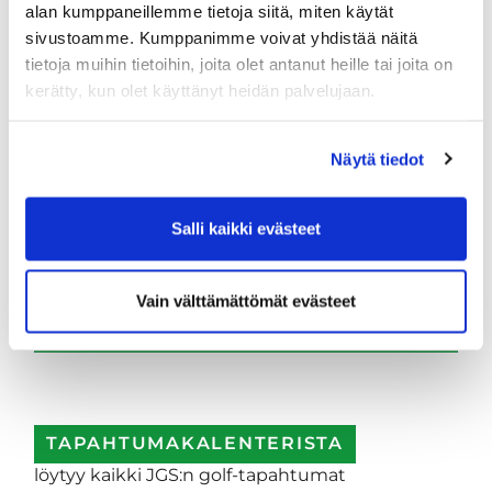
alan kumppaneillemme tietoja siitä, miten käytät
Applikaatiota päivitetään jatkuvasti, joten jos
sivustoamme. Kumppanimme voivat yhdistää näitä
havaitsette sen toiminnassa selviä virheitä,
tietoja muihin tietoihin, joita olet antanut heille tai joita on
ilmoittakaa asiasta caddiemasterille.
kerätty, kun olet käyttänyt heidän palvelujaan.
Kesän kilpailuista suurin osa on jo kalenterissa.
Kausi avataan perinteisesti Lappajärvi Open-
kisalla 21.5.2022, jonka jälkeen ​​​​​​​
Näytä tiedot
DANIEL TARJOAA HERKKUJA
GRILLISTÄ
Salli kaikki evästeet
Albatlossi aloittaa risteilykauden avauskisassa ja
jatkaa normaaliin tapaan aina päätöskisaan asti.
Vain välttämättömät evästeet
ILMOITTAUTUMINEN KISOIHIN
TAPAHTUU WISEGOLFIN KAUTTA
TAPAHTUMAKALENTERISTA
löytyy kaikki JGS:n golf-tapahtumat