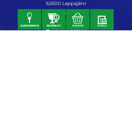
62600 Lappajärvi
Caddiemaster
06 46040682
toimisto@jgs.fi
Ravintola
Daniel's Bistro
Nykäläntie 177
62600 Lappajärvi
040 6580889
daniel@danielsgrillbar.fi
Majoitus
Kraatteri Resort
Nykäläntie 177