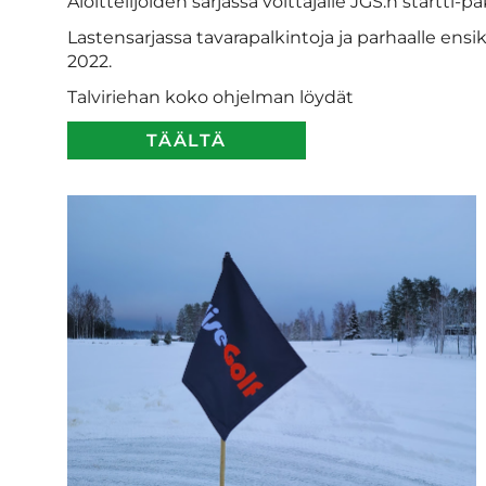
Aloittelijoiden sarjassa voittajalle JGS:n startti-p
Lastensarjassa tavarapalkintoja ja parhaalle ensik
2022.
Talviriehan koko ohjelman löydät
TÄÄLTÄ