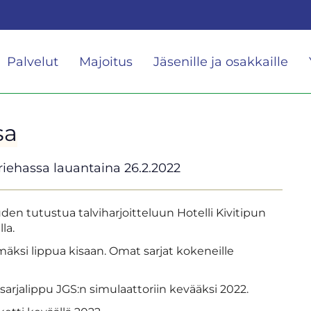
Palvelut
Majoitus
Jäsenille ja osakkaille
sa
iehassa lauantaina 26.2.2022
den tutustua talviharjoitteluun Hotelli Kivitipun
la.
mäksi lippua kisaan. Omat sarjat kokeneille
 sarjalippu JGS:n simulaattoriin kevääksi 2022.