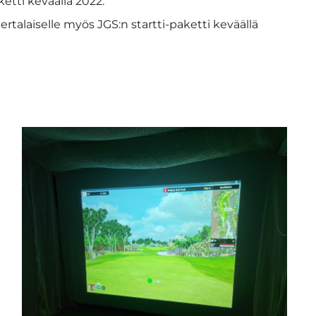
aketti keväällä 2022.
ertalaiselle myös JGS:n startti-paketti keväällä