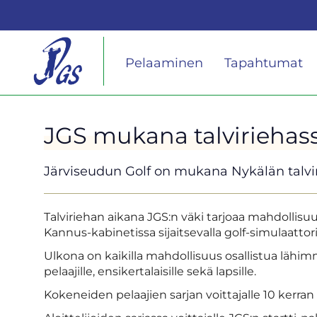
Pelaaminen
Tapahtumat
JGS mukana talviriehas
Järviseudun Golf on mukana Nykälän talvir
Talviriehan aikana JGS:n väki tarjoaa mahdollisuu
Kannus-kabinetissa sijaitsevalla golf-simulaattoril
Ulkona on kaikilla mahdollisuus osallistua lähim
pelaajille, ensikertalaisille sekä lapsille.
Kokeneiden pelaajien sarjan voittajalle 10 kerran