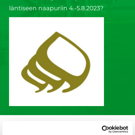
läntiseen naapuriin 4.-5.8.2023?
Nyt on mahdollisuus lähteä Uumajaan
pelaamaan.