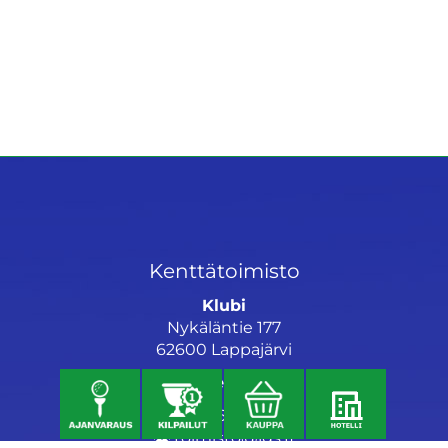
Kenttätoimisto
Klubi
Nykäläntie 177
62600 Lappajärvi
Caddiemaster
06 46040682
toimisto@jgs.fi