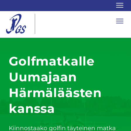
Navi
Navi
Golfmatkalle
Uumajaan
Härmäläästen
kanssa
Kiinnostaako golfin täyteinen matka