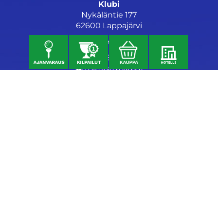
Klubi
Nykäläntie 177
62600 Lappajärvi
Caddiemaster
06 46040682
toimisto@jgs.fi
Ravintola
Daniel's Bistro
Nykäläntie 177
62600 Lappajärvi
040 6580889
daniel@danielsgrillbar.fi
Majoitus