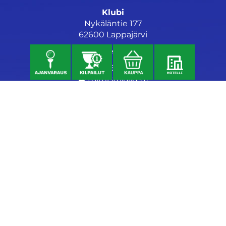
Klubi
Nykäläntie 177
62600 Lappajärvi
Caddiemaster
06 46040682
toimisto@jgs.fi
Ravintola
Daniel's Bistro
Nykäläntie 177
62600 Lappajärvi
040 6580889
daniel@danielsgrillbar.fi
Majoitus