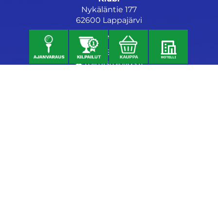
Nykäläntie 177
62600 Lappajärvi
Caddiemaster
06 46040682
toimisto@jgs.fi
Ravintola
Daniel's Bistro
Nykäläntie 177
62600 Lappajärvi
040 6580889
daniel@danielsgrillbar.fi
Majoitus
Kraatteri Resort