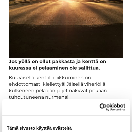
Jos yöllä on ollut pakkasta ja kenttä on
kuurassa ei pelaaminen ole sallittua.
Kuuraisella kentällä liikkuminen on
ehdottomasti kiellettyä! Jäisellä viheriöllä
kulkeneen pelaajan jäljet näkyvät pitkään
tuhoutuneena nurmena!
Suosittelemme lämpimästi harrastamaan
aamun pakkasten jälkeen jotain muuta siihen
saakka, että kenttä on ehtinyt sulamaan.
Tämä sivusto käyttää evästeitä