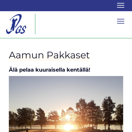
Navi
Navi
Aamun Pakkaset
Älä pelaa kuuraisella kentällä!