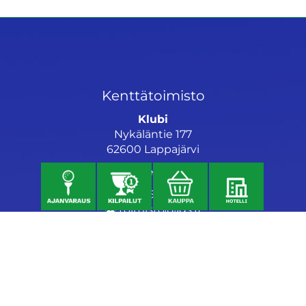
Kenttätoimisto
Klubi
Nykäläntie 177
62600 Lappajärvi
Caddiemaster
06 46040682
toimisto@jgs.fi
Ravintola
Daniel's Bistro
Nykäläntie 177