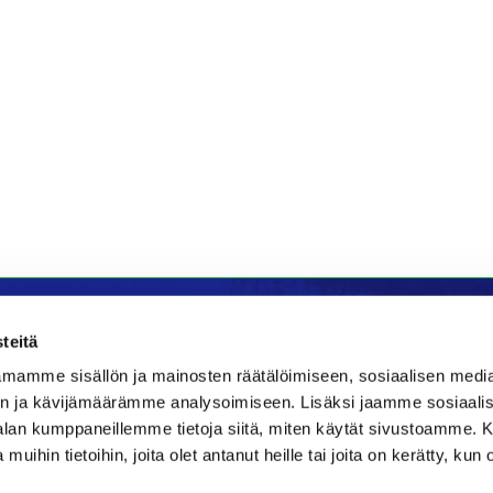
teitä
mamme sisällön ja mainosten räätälöimiseen, sosiaalisen medi
la
Majoitus
n ja kävijämäärämme analysoimiseen. Lisäksi jaamme sosiaali
-alan kumppaneillemme tietoja siitä, miten käytät sivustoamme
Bistro
Kraatteri Resort
 muihin tietoihin, joita olet antanut heille tai joita on kerätty, kun 
e 177
Nykäläntie 177
ppajärvi
62600 Lappajärvi