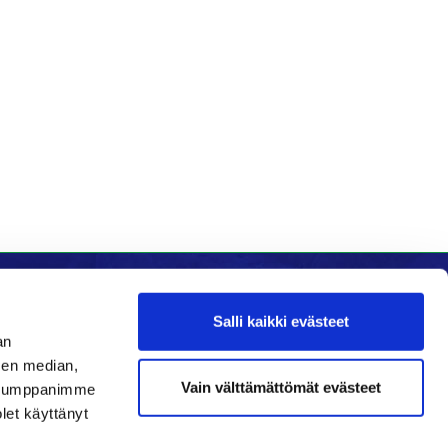
Salli kaikki evästeet
an
Seuraa meitä
sen median,
Vain välttämättömät evästeet
. Kumppanimme
Ota meidät seurantaan!
olet käyttänyt