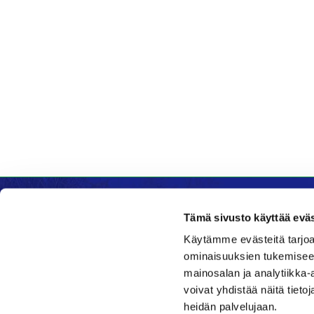
Tämä sivusto käyttää eväs
Käytämme evästeitä tarjoa
Kenttätoimisto
Ravinto
ominaisuuksien tukemisee
mainosalan ja analytiikka
Klubi
Daniel's 
voivat yhdistää näitä tietoja
Nykäläntie 177
Nykälänti
heidän palvelujaan.
62600 Lappajärvi
62600 La