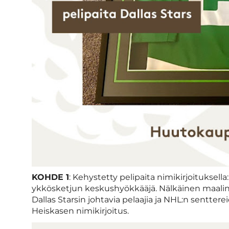
KOHDE 1
: Kehystetty pelipaita nimikirjoituksella
ykkösketjun keskushyökkääjä. Nälkäinen maalint
Dallas Starsin johtavia pelaajia ja NHL:n senttere
Heiskasen nimikirjoitus.