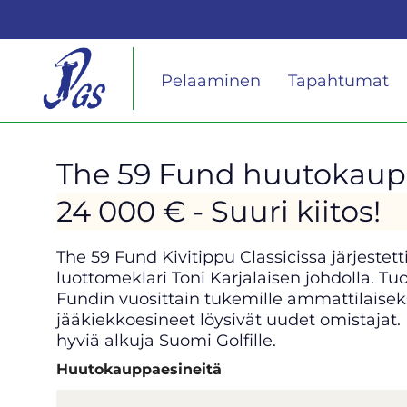
Pelaaminen
Tapahtumat
The 59 Fund huutokauppa
​​​​​​​24 000 € - Suuri kiitos!
The 59 Fund Kivitippu Classicissa järjeste
luottomeklari Toni Karjalaisen johdolla.
Fundin vuosittain tukemille ammattilaiseksi s
jääkiekkoesineet löysivät uudet omistajat
hyviä alkuja Suomi Golfille.
Huutokauppaesineitä