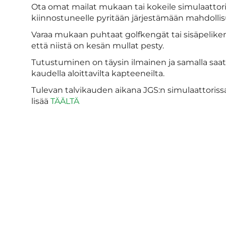
Ota omat mailat mukaan tai kokeile simulaattoria 
kiinnostuneelle pyritään järjestämään mahdollisu
Varaa mukaan puhtaat golfkengät tai sisäpelikengä
että niistä on kesän mullat pesty.
Tutustuminen on täysin ilmainen ja samalla saat
kaudella aloittavilta kapteeneilta.
Tulevan talvikauden aikana JGS:n simulaattorissa
lisää
TÄÄLTÄ