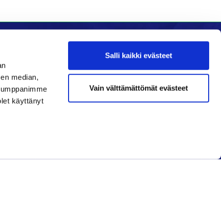
Salli kaikki evästeet
an
Seuraa meitä
sen median,
Vain välttämättömät evästeet
. Kumppanimme
Ota meidät seurantaan!
olet käyttänyt