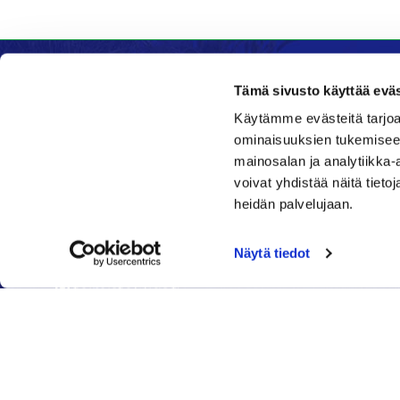
Tämä sivusto käyttää eväs
Käytämme evästeitä tarjoa
Kenttätoimisto
Ravinto
ominaisuuksien tukemisee
mainosalan ja analytiikka
Klubi
Daniel's 
voivat yhdistää näitä tietoja
Nykäläntie 177
Nykälänti
heidän palvelujaan.
62600 Lappajärvi
62600 La
Caddiemaster
040 6
Näytä tiedot
06 46040682
daniel@
toimisto@jgs.fi