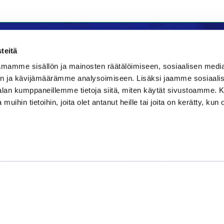
teitä
mamme sisällön ja mainosten räätälöimiseen, sosiaalisen medi
la
Majoitus
n ja kävijämäärämme analysoimiseen. Lisäksi jaamme sosiaali
-alan kumppaneillemme tietoja siitä, miten käytät sivustoamme
Bistro
Kraatteri Resort
 muihin tietoihin, joita olet antanut heille tai joita on kerätty, kun 
e 177
Nykäläntie 177
ppajärvi
62600 Lappajärvi
06 46040681
580889
kraatteri@jgs.fi
danielsgrillbar.fi