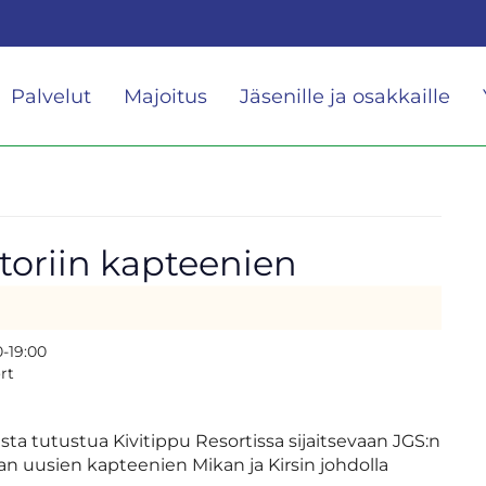
Palvelut
Majoitus
Jäsenille ja osakkaille
oriin kapteenien
0-19:00
rt
ista tutustua Kivitippu Resortissa sijaitsevaan JGS:n
n uusien kapteenien Mikan ja Kirsin johdolla