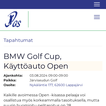
Navi
Navi
Tapahtumat
BMW Golf Cup,
Käyttöauto Open
Ajankohta:
03.08.2024 09:00-09:00
Paikka:
Järviseudun Golf
Osoite:
Nykäläntie 177, 62600 Lappajärvi
Kaikille avoimessa Open -kisassa pelaaja voi
osallistua myös korkeammalla tasoituksella, mutta
suurin huomioitu pelitasoitus on 28.