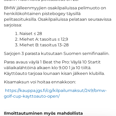
BMW jälleenmyyjien osakilpailuissa pelimuoto on
henkilökohtainen pistebogey täysillä
pelitasoituksilla. Osakilpailuissa pelataan seuraavissa
sarjoissa:
Naiset ≤ 28
Miehet A: tasoitus ≤ 12,9
Miehet B: tasoitus 13–28
Sarjojen 3 parasta kutsutaan Suomen semifinaaliin.
Paras avaus väylä 1 Beat the Pro: Väylä 10 Startit
väliaikalähtöinä alkaen klo 9.00 1 ja 10 tiiltä.
Käyttöauto tarjoaa lounaan kisan jälkeen klubilla.
Kisamaksun voi hoitaa ennakkoon:
https://kauppa.jgs.fi/cg/kilpailumaksut/249/bmw-
golf-cup-kayttoauto-open/
Ilmoittautuminen myös mahdollista