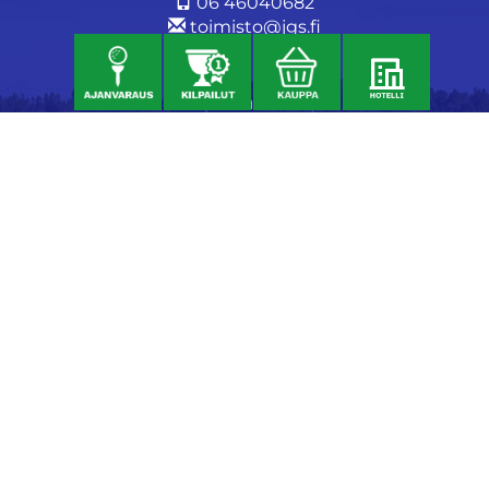
06 46040682
toimisto@jgs.fi
Ravintola
Daniel's Bistro
Nykäläntie 177
62600 Lappajärvi
040 6580889
daniel@danielsgrillbar.fi
Majoitus
Kraatteri Resort
Nykäläntie 177
62600 Lappajärvi
06 46040681
kraatteri@jgs.fi