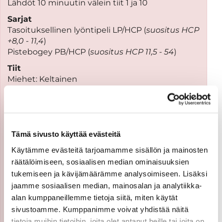
Lähdöt 10 minuutin välein tiit 1 ja 10
Sarjat
Tasoituksellinen lyöntipeli LP/HCP (
suositus HCP
+8,0 - 11,4
)
Pistebogey PB/HCP (
suositus HCP 11,5 - 54
)
Tiit
Miehet: Keltainen
Naiset: Punainen
Lähtö
Tiiltä 1 ja 10 klo 10:00 alkaen kymmenen
Tämä sivusto käyttää evästeitä
minuutin välein
Käytämme evästeitä tarjoamamme sisällön ja mainosten
Palkinnot
räätälöimiseen, sosiaalisen median ominaisuuksien
​Kummassakin sarjassa palkitaan kolme parasta.
tukemiseen ja kävijämäärämme analysoimiseen. Lisäksi
Lahjakortit 150 € / 100 € / 50 €
jaamme sosiaalisen median, mainosalan ja analytiikka-
alan kumppaneillemme tietoja siitä, miten käytät
Lisäksi palkitaan paras scratch-lyöntitulos
sivustoamme. Kumppanimme voivat yhdistää näitä
LP/SCR.
tietoja muihin tietoihin, joita olet antanut heille tai joita on