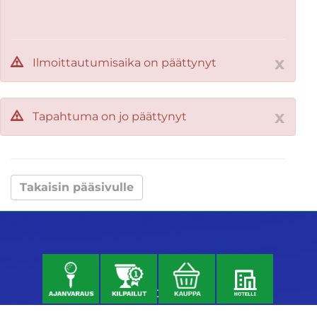
x
Ilmoittautumisaika on päättynyt
x
Tapahtuma on jo päättynyt
Takaisin pääsivulle
Kenttätoimisto
Klubi